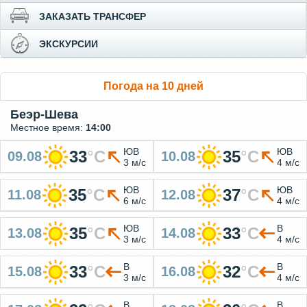
ЗАКАЗАТЬ ТРАНСФЕР
ЭКСКУРСИИ
Погода на 10 дней
Беэр-Шева
Местное время:
14:00
ЮВ
ЮВ
33
°
C
35
°
C
09.08
10.08
3 м/с
4 м/с
ЮВ
ЮВ
35
°
C
37
°
C
11.08
12.08
6 м/с
4 м/с
ЮВ
В
35
°
C
33
°
C
13.08
14.08
3 м/с
4 м/с
В
В
33
°
C
32
°
C
15.08
16.08
3 м/с
4 м/с
В
В