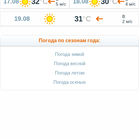
32
°
C
30
°
C
17.08
18.08
5 м/с
4 м/с
В
31
°
C
19.08
2 м/с
Погода по сезонам года:
Погода зимой
Погода весной
Погода летом
Погода осенью