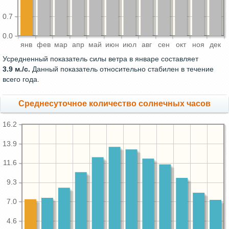
0.7
0.0
янв
фев
мар
апр
май
июн
июл
авг
сен
окт
ноя
дек
Усредненный показатель силы ветра в январе составляет
3.9 м./с.
Данный показатель относительно стабилен в течение
всего года.
Среднесуточное количество солнечных часов
16.2
13.9
11.6
9.3
7.0
4.6