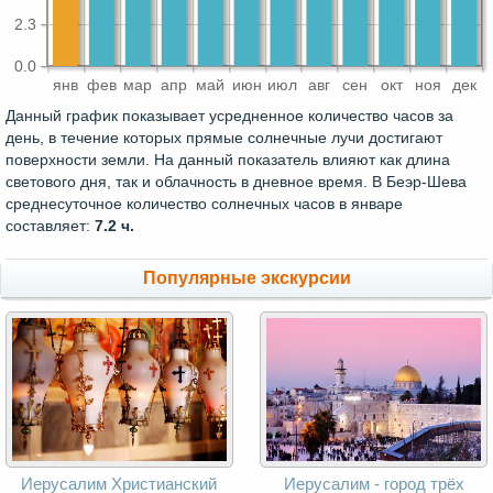
2.3
0.0
янв
фев
мар
апр
май
июн
июл
авг
сен
окт
ноя
дек
Данный график показывает усредненное количество часов за
день, в течение которых прямые солнечные лучи достигают
поверхности земли. На данный показатель влияют как длина
светового дня, так и облачность в дневное время. В Беэр-Шева
среднесуточное количество солнечных часов в январе
составляет:
7.2 ч.
Популярные экскурсии
Иерусалим Христианский
Иерусалим - город трёх