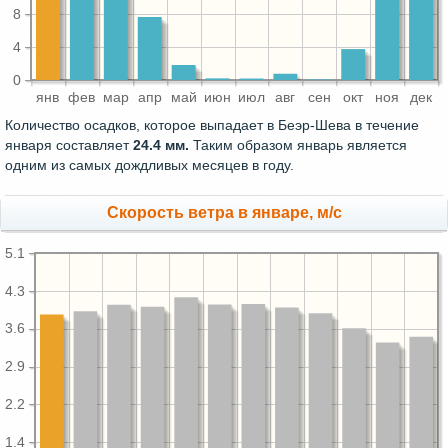
8
4
0
янв
фев
мар
апр
май
июн
июл
авг
сен
окт
ноя
дек
Количество осадков, которое выпадает в Беэр-Шева в течение
января составляет
24.4 мм.
Таким образом январь является
одним из самых дождливых месяцев в году.
Скорость ветра в январе, м/с
5.1
4.3
3.6
2.9
2.2
1.4