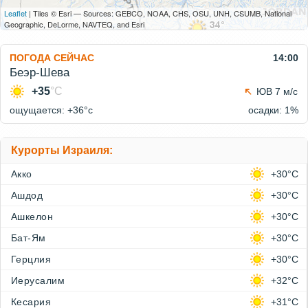
Leaflet
| Tiles © Esri — Sources: GEBCO, NOAA, CHS, OSU, UNH, CSUMB, National
Geographic, DeLorme, NAVTEQ, and Esri
ПОГОДА СЕЙЧАС
14:00
Беэр-Шева
+35
°C
ЮВ 7 м/с
ощущается: +36°c
осадки: 1%
Курорты Израиля:
Акко
+30°C
Ашдод
+30°C
Ашкелон
+30°C
Бат-Ям
+30°C
Герцлия
+30°C
Иерусалим
+32°C
Кесария
+31°C