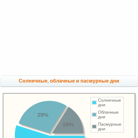
Cолнечные, облачные и пасмурные дни
Солнечные
дни
Облачные
29%
дни
16%
Пасмурные
дни