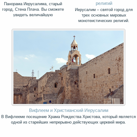
религий
Панорама Иерусалима, старый
город, Стена Плача. Вы сможете
Иерусалим – святой город для
увидеть величайшую
трех основных мировых
христианскую святыню - Храм
монотеистических религий.
Успения Богородицы, в котором
погребена Богоматерь
Вифлеем и Христианский Иерусалим
В Вифлееме посещение Храма Рождества Христова, который является
одной из старейших непрерывно действующих церквей мира.