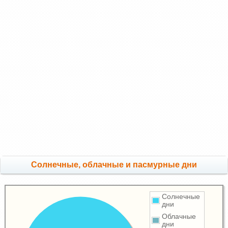
Cолнечные, облачные и пасмурные дни
Солнечные
дни
Облачные
дни