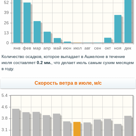
52
39
26
13
0
янв
фев
мар
апр
май
июн
июл
авг
сен
окт
ноя
дек
Количество осадков, которое выпадает в Ашкелоне в течение
июля составляет
0.2 мм.
, что делает июль самым сухим месяцем
в году.
Скорость ветра в июле, м/с
5.4
4.6
3.8
3.1