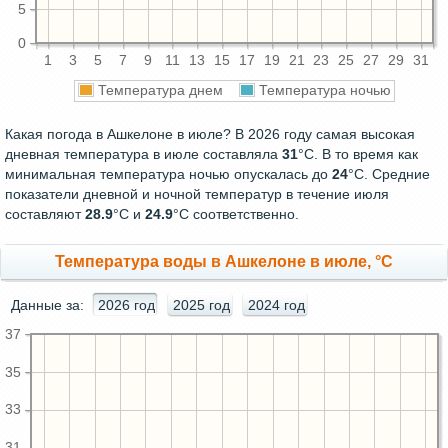
5
0
1
3
5
7
9
11
13
15
17
19
21
23
25
27
29
31
Температура днем
Температура ночью
Какая погода в Ашкелоне в июле? В 2026 году самая высокая
дневная температура в июле составляла
31
°С. В то время как
минимальная температура ночью опускалась до
24
°C. Средние
показатели дневной и ночной температур в течение июля
составляют
28.9
°С и
24.9
°С соответственно.
Температура воды в Ашкелоне в июле, °C
Данные за:
2026 год
2025 год
2024 год
37
35
33
31