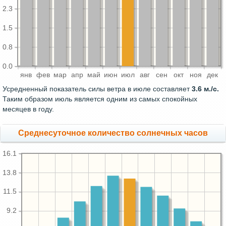
2.3
1.5
0.8
0.0
янв
фев
мар
апр
май
июн
июл
авг
сен
окт
ноя
дек
Усредненный показатель силы ветра в июле составляет
3.6 м./с.
Таким образом июль является одним из самых спокойных
месяцев в году.
Среднесуточное количество солнечных часов
16.1
13.8
11.5
9.2