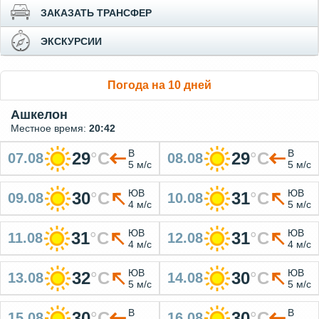
ЗАКАЗАТЬ ТРАНСФЕР
ЭКСКУРСИИ
Погода на 10 дней
Ашкелон
Местное время:
20:42
В
В
29
°
C
29
°
C
07.08
08.08
5 м/с
5 м/с
ЮВ
ЮВ
30
°
C
31
°
C
09.08
10.08
4 м/с
5 м/с
ЮВ
ЮВ
31
°
C
31
°
C
11.08
12.08
4 м/с
4 м/с
ЮВ
ЮВ
32
°
C
30
°
C
13.08
14.08
5 м/с
5 м/с
В
В
30
°
C
30
°
C
15.08
16.08