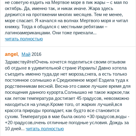
не советую ездить на Мертвое море в пик жары – с мая по
октябрь. Да, именно так, и никак иначе. Жара здесь
держится на протяжении многих месяцев. Тем не менее,
море спасает. Я качался на волнах Мертвого моря и читал
книжку. Тогда я общался с местными ребятами –
латиноамериканцами. Они тоже приехали...
читать полностью
angel
,
Май
2016
Здравствуйте!Очень хочется поделиться своим отзывом
об отдыхе в удивительной стране Израиль! Давно хотела
съездить именно туда,где нет мороза,снега, а есть только
постоянное солнышко и Средиземное море! Ездила туда к
родственникам весной. Весна-это самое лучшее время для
посещения данного курорта.Солнышко не такое жаркое,так
как летом температура достигает 45 градусов, невозможно
находиться на улице.Кроме того, от жарких лучшей,вся
красота природы пропадает, как будто все становится
сухим. Температура в мае была около +30 градусов,воды -
+20 градусов,очень отличные погодные условия. Дождь за
10 дней...
читать полностью