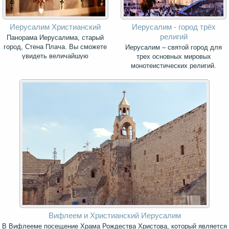
Иерусалим Христианский
Иерусалим - город трёх
религий
Панорама Иерусалима, старый
город, Стена Плача. Вы сможете
Иерусалим – святой город для
увидеть величайшую
трех основных мировых
христианскую святыню - Храм
монотеистических религий.
Успения Богородицы, в котором
погребена Богоматерь
Вифлеем и Христианский Иерусалим
В Вифлееме посещение Храма Рождества Христова, который является