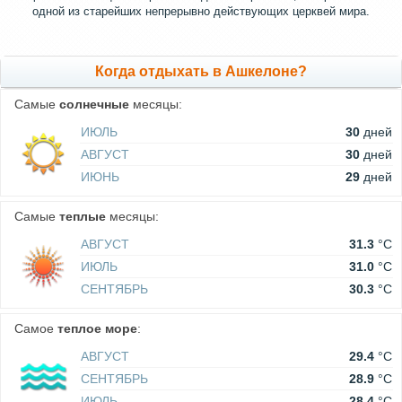
одной из старейших непрерывно действующих церквей мира.
Когда отдыхать в Ашкелоне?
Самые
солнечные
месяцы:
ИЮЛЬ
30
дней
АВГУСТ
30
дней
ИЮНЬ
29
дней
Самые
теплые
месяцы:
АВГУСТ
31.3
°C
ИЮЛЬ
31.0
°C
СЕНТЯБРЬ
30.3
°C
Самое
теплое море
:
АВГУСТ
29.4
°C
СЕНТЯБРЬ
28.9
°C
ИЮЛЬ
28.4
°C