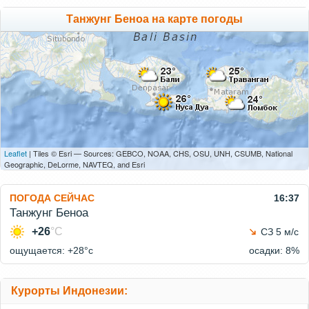
Танжунг Беноа на карте погоды
Leaflet
| Tiles © Esri — Sources: GEBCO, NOAA, CHS, OSU, UNH, CSUMB, National
Geographic, DeLorme, NAVTEQ, and Esri
ПОГОДА СЕЙЧАС
16:37
Танжунг Беноа
+26
°C
СЗ 5 м/с
ощущается: +28°c
осадки: 8%
Курорты Индонезии: