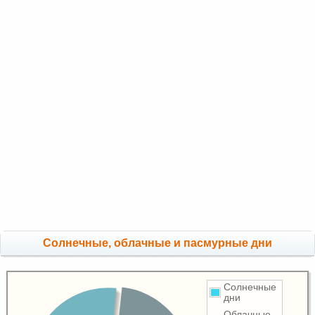
Cолнечные, облачные и пасмурные дни
Солнечные
дни
Облачные