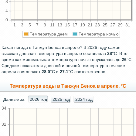
8
4
0
1
3
5
7
9
11
13
15
17
19
21
23
25
27
29
31
Температура днем
Температура ночью
Какая погода в Танжун Беноа в апреле? В 2026 году самая
высокая дневная температура в апреле составляла
28
°С. В то
время как минимальная температура ночью опускалась до
26
°C.
Средние показатели дневной и ночной температур в течение
апреля составляют
28.0
°С и
27.1
°С соответственно.
Температура воды в Танжун Беноа в апреле, °C
Данные за:
2026 год
2025 год
2024 год
34
32