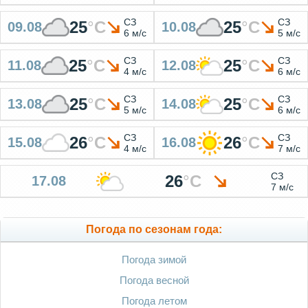
СЗ
СЗ
25
°
C
25
°
C
09.08
10.08
6 м/с
5 м/с
СЗ
СЗ
25
°
C
25
°
C
11.08
12.08
4 м/с
6 м/с
СЗ
СЗ
25
°
C
25
°
C
13.08
14.08
5 м/с
6 м/с
СЗ
СЗ
26
°
C
26
°
C
15.08
16.08
4 м/с
7 м/с
СЗ
26
°
C
17.08
7 м/с
Погода по сезонам года:
Погода зимой
Погода весной
Погода летом