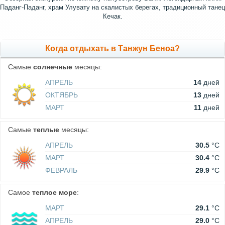
Паданг-Паданг, храм Улувату на скалистых берегах, традиционный танец
Кечак.
Когда отдыхать в Танжун Беноа?
Самые
солнечные
месяцы:
АПРЕЛЬ
14
дней
ОКТЯБРЬ
13
дней
МАРТ
11
дней
Самые
теплые
месяцы:
АПРЕЛЬ
30.5
°C
МАРТ
30.4
°C
ФЕВРАЛЬ
29.9
°C
Самое
теплое море
:
МАРТ
29.1
°C
АПРЕЛЬ
29.0
°C