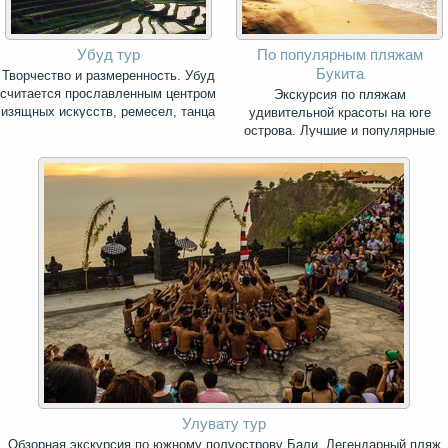
Убуд тур
По популярным пляжам
Букита
Творчество и размеренность. Убуд
считается прославленным центром
Экскурсия по пляжам
изящных искусств, ремесел, танца
удивительной красоты на юге
и музыки.
острова. Лучшие и популярные
пляжи Бали для вашего отдыха.
Улувату тур
Обзорная экскурсия по южному полуострову Бали. Легендарный пляж