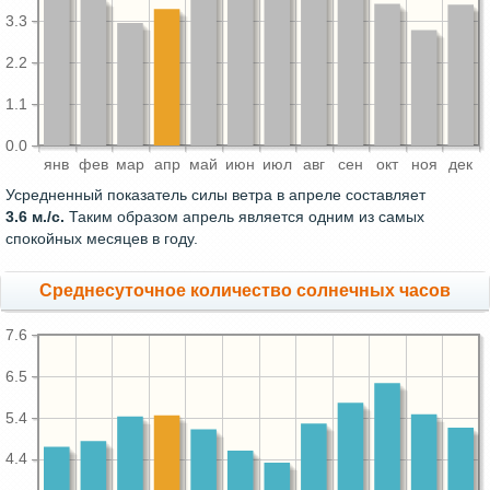
3.3
2.2
1.1
0.0
янв
фев
мар
апр
май
июн
июл
авг
сен
окт
ноя
дек
Усредненный показатель силы ветра в апреле составляет
3.6 м./с.
Таким образом апрель является одним из самых
спокойных месяцев в году.
Среднесуточное количество солнечных часов
7.6
6.5
5.4
4.4