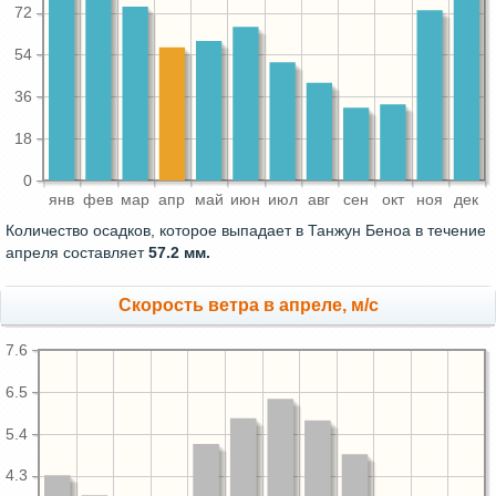
72
54
36
18
0
янв
фев
мар
апр
май
июн
июл
авг
сен
окт
ноя
дек
Количество осадков, которое выпадает в Танжун Беноа в течение
апреля составляет
57.2 мм.
Скорость ветра в апреле, м/с
7.6
6.5
5.4
4.3