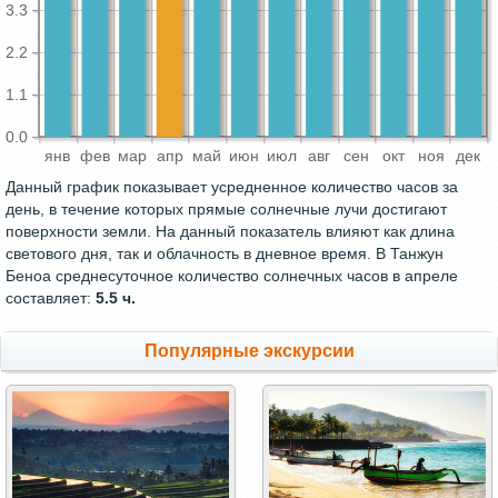
3.3
2.2
1.1
0.0
янв
фев
мар
апр
май
июн
июл
авг
сен
окт
ноя
дек
Данный график показывает усредненное количество часов за
день, в течение которых прямые солнечные лучи достигают
поверхности земли. На данный показатель влияют как длина
светового дня, так и облачность в дневное время. В Танжун
Беноа среднесуточное количество солнечных часов в апреле
составляет:
5.5 ч.
Популярные экскурсии