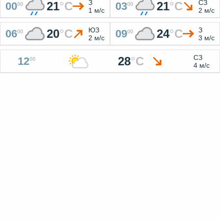
З
СЗ
21
°
C
21
°
C
00
03
00
00
1 м/с
2 м/с
ЮЗ
З
20
°
C
24
°
C
06
09
00
00
2 м/с
3 м/с
СЗ
28
°
C
12
00
4 м/с