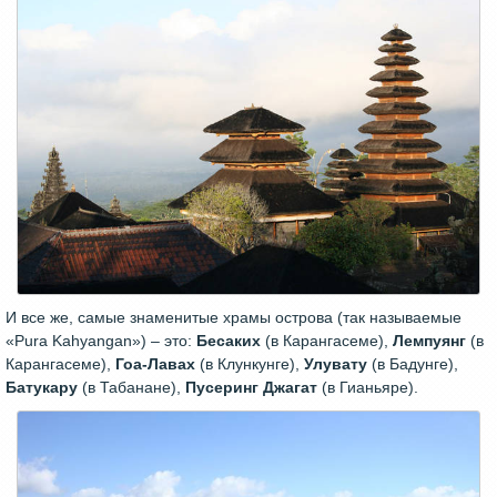
И все же, самые знаменитые храмы острова (так называемые
«Pura Kahyangan») – это:
Бесаких
(в Карангасеме),
Лемпуянг
(в
Карангасеме),
Гоа-Лавах
(в Клункунге),
Улувату
(в Бадунге),
Батукару
(в Табанане),
Пусеринг Джагат
(в Гианьяре).