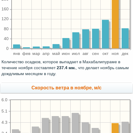
160
120
80
40
0
янв
фев
мар
апр
май
июн
июл
авг
сен
окт
ноя
дек
Количество осадков, которое выпадает в Махабалипураме в
течение ноября составляет
237.4 мм.
, что делает ноябрь самым
дождливым месяцем в году.
Скорость ветра в ноябре, м/с
6.0
5.1
4.3