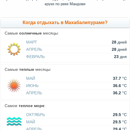
круиз по реке Мандови
Когда отдыхать в Махабалипураме?
Самые
солнечные
месяцы:
МАРТ
28
дней
АПРЕЛЬ
28
дней
ФЕВРАЛЬ
23
дня
Самые
теплые
месяцы:
МАЙ
37.7
°C
ИЮНЬ
36.6
°C
АПРЕЛЬ
36.2
°C
Самое
теплое море
:
ОКТЯБРЬ
29.5
°C
МАЙ
29.5
°C
АПРЕЛЬ
29.4
°C