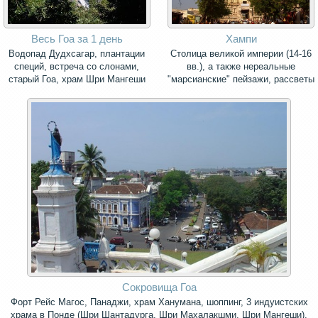
Весь Гоа за 1 день
Хампи
Водопад Дудхсагар, плантации
Столица великой империи (14-16
специй, встреча со слонами,
вв.), а также нереальные
старый Гоа, храм Шри Мангеши
"марсианские" пейзажи, рассветы
и закаты, уникальные храмовые
комплексы и потрясающие
дворцы, крепости и
развлекательные сооружения.
Сокровища Гоа
Форт Рейс Магос, Панаджи, храм Ханумана, шоппинг, 3 индуистских
храма в Понде (Шри Шантадурга, Шри Махалакшми, Шри Мангеши),