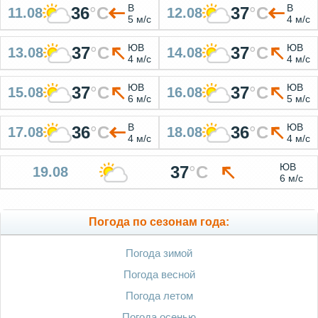
В
В
36
°
C
37
°
C
11.08
12.08
5 м/с
4 м/с
ЮВ
ЮВ
37
°
C
37
°
C
13.08
14.08
4 м/с
4 м/с
ЮВ
ЮВ
37
°
C
37
°
C
15.08
16.08
6 м/с
5 м/с
В
ЮВ
36
°
C
36
°
C
17.08
18.08
4 м/с
4 м/с
ЮВ
37
°
C
19.08
6 м/с
Погода по сезонам года:
Погода зимой
Погода весной
Погода летом
Погода осенью