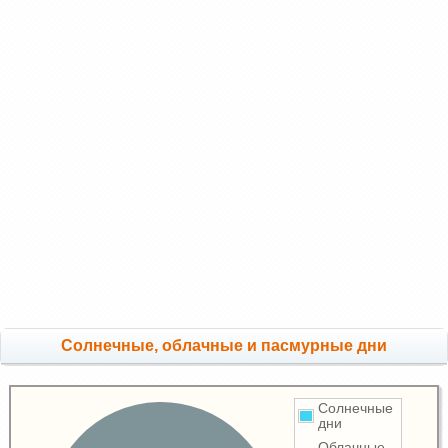
Cолнечные, облачные и пасмурные дни
Солнечные
дни
Облачные