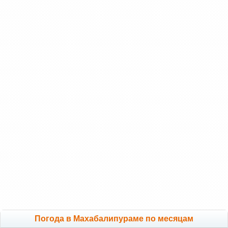
Погода в Махабалипураме по месяцам