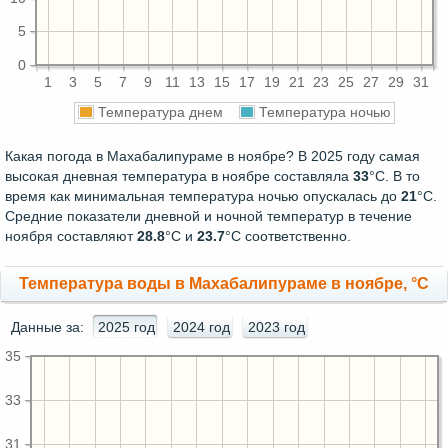
5
0
1
3
5
7
9
11
13
15
17
19
21
23
25
27
29
31
Температура днем
Температура ночью
Какая погода в Махабалипураме в ноябре? В 2025 году самая
высокая дневная температура в ноябре составляла
33
°С. В то
время как минимальная температура ночью опускалась до
21
°C.
Средние показатели дневной и ночной температур в течение
ноября составляют
28.8
°С и
23.7
°С соответственно.
Температура воды в Махабалипураме в ноябре, °C
Данные за:
2025 год
2024 год
2023 год
35
33
31