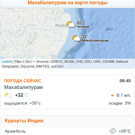
Махабалипурам на карте погоды
Leaflet
| Tiles © Esri — Sources: GEBCO, NOAA, CHS, OSU, UNH, CSUMB, National
Geographic, DeLorme, NAVTEQ, and Esri
ПОГОДА СЕЙЧАС
09:45
Махабалипурам
+32
°C
В 7 м/с
ощущается: +35°c
осадки: 3%
Курорты Индии:
Арамболь
+28°C