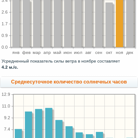
3.4
2.6
1.7
0.9
0.0
янв
фев
мар
апр
май
июн
июл
авг
сен
окт
ноя
дек
Усредненный показатель силы ветра в ноябре составляет
4.2 м./с.
Среднесуточное количество солнечных часов
12.9
11.0
9.2
7.4