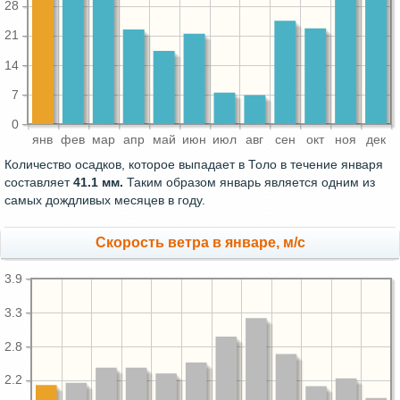
28
21
14
7
0
янв
фев
мар
апр
май
июн
июл
авг
сен
окт
ноя
дек
Количество осадков, которое выпадает в Толо в течение января
составляет
41.1 мм.
Таким образом январь является одним из
самых дождливых месяцев в году.
Скорость ветра в январе, м/с
3.9
3.3
2.8
2.2