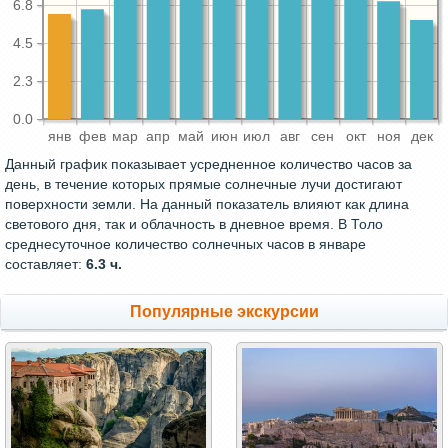
6.8
4.5
2.3
0.0
янв
фев
мар
апр
май
июн
июл
авг
сен
окт
ноя
дек
Данный график показывает усредненное количество часов за
день, в течение которых прямые солнечные лучи достигают
поверхности земли. На данный показатель влияют как длина
светового дня, так и облачность в дневное время. В Толо
среднесуточное количество солнечных часов в январе
составляет:
6.3 ч.
Популярные экскурсии