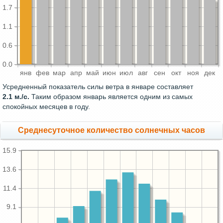
1.7
1.1
0.6
0.0
янв
фев
мар
апр
май
июн
июл
авг
сен
окт
ноя
дек
Усредненный показатель силы ветра в январе составляет
2.1 м./с.
Таким образом январь является одним из самых
спокойных месяцев в году.
Среднесуточное количество солнечных часов
15.9
13.6
11.4
9.1