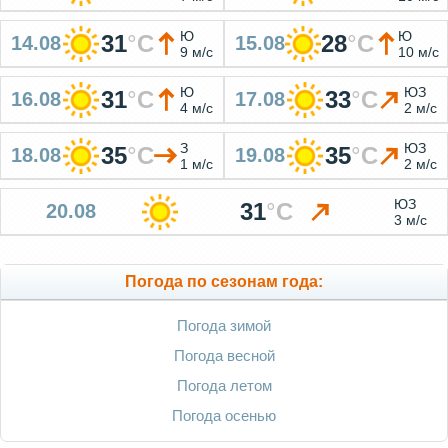
Ю
Ю
31
°
C
28
°
C
14.08
15.08
9 м/с
10 м/с
Ю
ЮЗ
31
°
C
33
°
C
16.08
17.08
4 м/с
2 м/с
З
ЮЗ
35
°
C
35
°
C
18.08
19.08
1 м/с
2 м/с
ЮЗ
31
°
C
20.08
3 м/с
Погода по сезонам года:
Погода зимой
Погода весной
Погода летом
Погода осенью