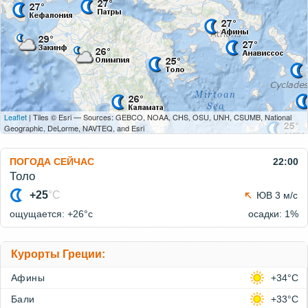
Leaflet
| Tiles © Esri — Sources: GEBCO, NOAA, CHS, OSU, UNH, CSUMB, National
Geographic, DeLorme, NAVTEQ, and Esri
ПОГОДА СЕЙЧАС
22:00
Толо
+25
°C
ЮВ 3 м/с
ощущается: +26°c
осадки: 1%
Курорты Греции:
Афины
+34°C
Бали
+33°C