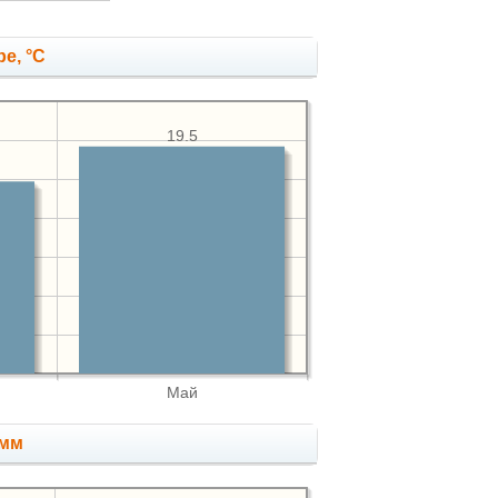
е, °C
19.5
Май
 мм