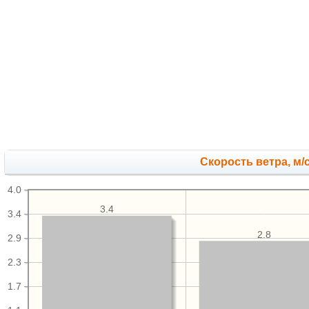
Скорость ветра, м/
4.0
3.4
3.4
2.8
2.9
2.3
1.7