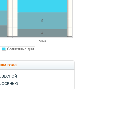
9
4
Май
и
Солнечные дни
нам года
А ВЕСНОЙ
А ОСЕНЬЮ