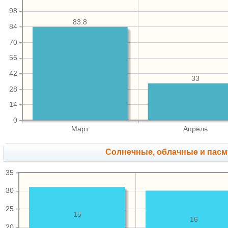
98
83.8
84
70
56
42
33
28
14
0
Март
Апрель
Cолнечные, облачные и пас
35
30
25
15
16
20