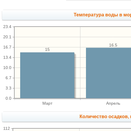
Температура воды в мор
23.4
20.1
16.5
16.7
15
13.4
10.0
6.7
3.3
0.0
Март
Апрель
Количество осадков,
112