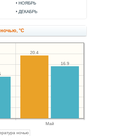
НОЯБРЬ
ДЕКАБРЬ
 ночью, °C
20.4
16.9
5
Май
ература ночью