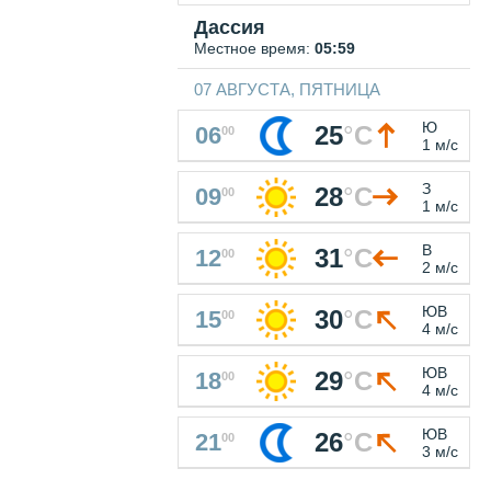
Дассия
Местное время:
05:59
07 АВГУСТА, ПЯТНИЦА
Ю
25
°
C
06
00
1 м/с
З
28
°
C
09
00
1 м/с
В
31
°
C
12
00
2 м/с
ЮВ
30
°
C
15
00
4 м/с
ЮВ
29
°
C
18
00
4 м/с
ЮВ
26
°
C
21
00
3 м/с