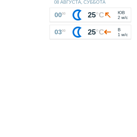
08 АВГУСТА, СУББОТА
ЮВ
25
°
C
00
00
2 м/с
В
25
°
C
03
00
1 м/с