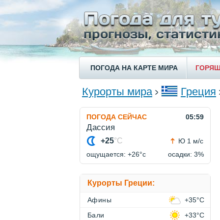
ПОГОДА НА КАРТЕ МИРА
ГОРЯЩ
Курорты мира
Греция
ПОГОДА СЕЙЧАС
05:59
Дассия
+25
°C
Ю 1 м/с
ощущается: +26°c
осадки: 3%
Курорты Греции:
Афины
+35°C
Бали
+33°C