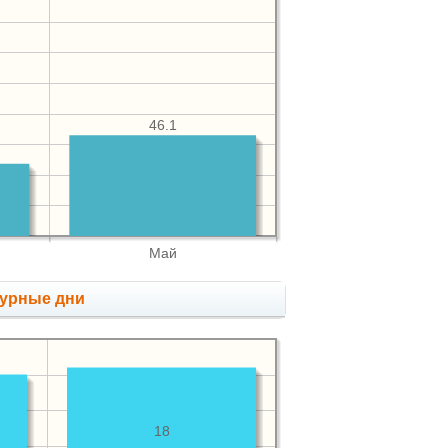
46.1
Май
мурные дни
18