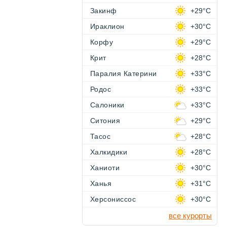
Закинф
+29°C
Ираклион
+30°C
Корфу
+29°C
Крит
+28°C
Паралия Катерини
+33°C
Родос
+33°C
Салоники
+33°C
Ситония
+29°C
Тасос
+28°C
Халкидики
+28°C
Ханиоти
+30°C
Ханья
+31°C
Херсониссос
+30°C
все курорты