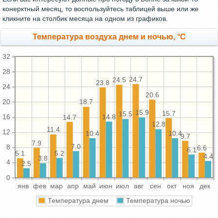
конерктный месяц, то воспользуйтесь таблицей выше или же
кликните на столбик месяца на одном из графиков.
Температура воздуха днем и ночью, °C
32
28
24.7
24.5
23.8
24
20.6
20
18.7
15.9
15.7
15.5
14.8
16
14.7
12.8
11.4
12
10.4
10.4
9.7
7.9
7.0
8
6.6
6.1
5.2
5.1
4.4
3.8
4
2.5
0
янв
фев
мар
апр
май
июн
июл
авг
сен
окт
ноя
дек
Температура днем
Температура ночью