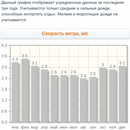
Данный график отображает усредненные данные за последние
три года. Учитываются только средние и сильные дожди,
способные испортить отдых. Мелкие и моросящие дожди не
учитываются.
Скорость ветра, м/с
4.2
3.5
3.6
3.3
3.1
3.1
3
2.9
2.9
3.0
2.6
2.6
2.6
2.5
2.4
2.4
1.8
1.2
0.6
0.0
янв
фев
мар
апр
май
июн
июл
авг
сен
окт
ноя
дек