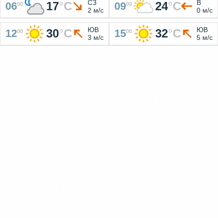
СЗ
В
17
°
C
24
°
C
06
09
00
00
2 м/с
0 м/с
ЮВ
ЮВ
30
°
C
32
°
C
12
15
00
00
3 м/с
5 м/с