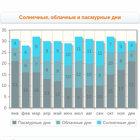
Cолнечные, облачные и пасмурные дни
35
30
4
7
4
9
5
11
9
9
11
25
6
11
6
10
5
8
20
10
7
6
8
9
15
12
10
9
10
21
21
10
17
16
16
15
13
12
5
10
10
9
9
0
янв
фев
мар
апр
май
июн
июл
авг
сен
окт
ноя
дек
Пасмурные дни
Облачные дни
Солнечные дни