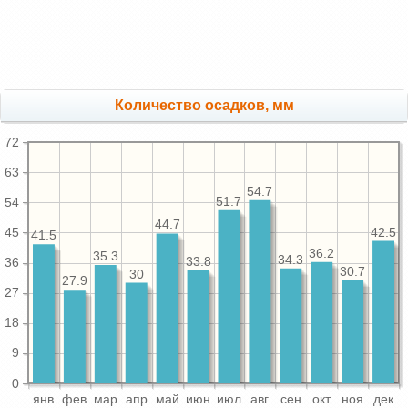
Количество осадков, мм
72
63
54.7
51.7
54
44.7
42.5
45
41.5
36.2
35.3
34.3
33.8
36
30.7
30
27.9
27
18
9
0
янв
фев
мар
апр
май
июн
июл
авг
сен
окт
ноя
дек