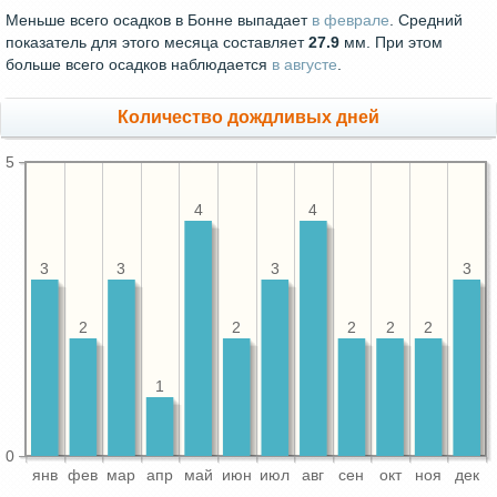
Меньше всего осадков в Бонне выпадает
в феврале
. Средний
показатель для этого месяца составляет
27.9
мм. При этом
больше всего осадков наблюдается
в августе
.
Количество дождливых дней
5
4
4
3
3
3
3
2
2
2
2
2
1
0
янв
фев
мар
апр
май
июн
июл
авг
сен
окт
ноя
дек