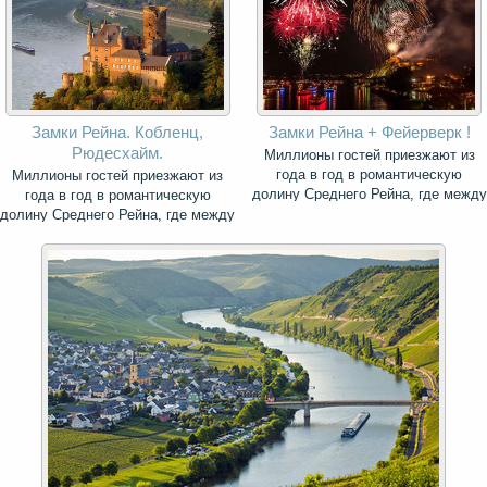
Замки Рейна. Кобленц,
Замки Рейна + Фейерверк !
Рюдесхайм.
Миллионы гостей приезжают из
года в год в романтическую
Миллионы гостей приезжают из
долину Среднего Рейна, где между
года в год в романтическую
городами Рюдесхайм и Кобленц
долину Среднего Рейна, где между
сохранилось самое большое число
городами Рюдесхайм и Кобленц
средневековых замков во всём
сохранилось самое большое число
мире.
средневековых замков во всём
мире.