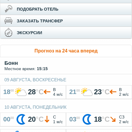
ПОДОБРАТЬ ОТЕЛЬ
ЗАКАЗАТЬ ТРАНСФЕР
ЭКСКУРСИИ
Прогноз на 24 часа вперед
Бонн
Местное время:
15:15
09 АВГУСТА, ВОСКРЕСЕНЬЕ
В
В
28
°
C
23
°
C
18
21
00
00
4 м/с
2 м/с
10 АВГУСТА, ПОНЕДЕЛЬНИК
С
СЗ
20
°
C
18
°
C
00
03
00
00
1 м/с
2 м/с