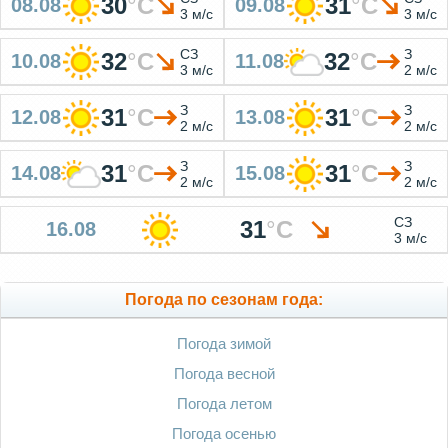
30
°
C
31
°
C
08.08
09.08
3 м/с
3 м/с
СЗ
З
32
°
C
32
°
C
10.08
11.08
3 м/с
2 м/с
З
З
31
°
C
31
°
C
12.08
13.08
2 м/с
2 м/с
З
З
31
°
C
31
°
C
14.08
15.08
2 м/с
2 м/с
СЗ
31
°
C
16.08
3 м/с
Погода по сезонам года:
Погода зимой
Погода весной
Погода летом
Погода осенью