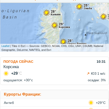
Leaflet
| Tiles © Esri — Sources: GEBCO, NOAA, CHS, OSU, UNH, CSUMB, National
Geographic, DeLorme, NAVTEQ, and Esri
ПОГОДА СЕЙЧАС
10:31
Корсика
+29
°C
ЮЗ 1 м/с
ощущается: +30°c
осадки: 3%
Курорты Франции:
Антиб
+29°C