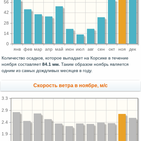
56
42
28
14
0
янв
фев
мар
апр
май
июн
июл
авг
сен
окт
ноя
дек
Количество осадков, которое выпадает на Корсике в течение
ноября составляет
84.1 мм.
Таким образом ноябрь является
одним из самых дождливых месяцев в году.
Скорость ветра в ноябре, м/с
3.3
2.9
2.4
1.9