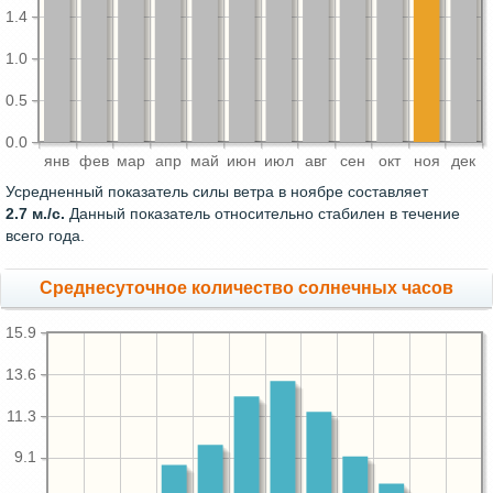
1.4
1.0
0.5
0.0
янв
фев
мар
апр
май
июн
июл
авг
сен
окт
ноя
дек
Усредненный показатель силы ветра в ноябре составляет
2.7 м./с.
Данный показатель относительно стабилен в течение
всего года.
Среднесуточное количество солнечных часов
15.9
13.6
11.3
9.1