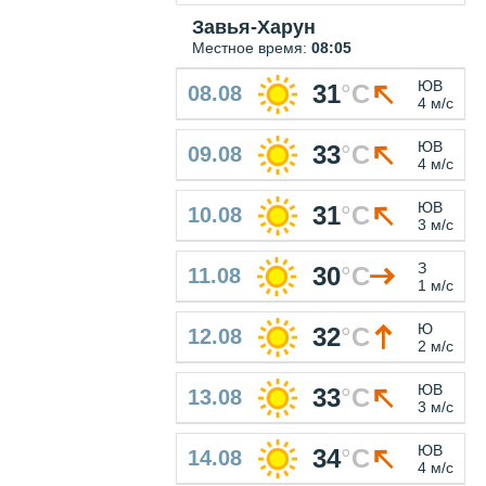
Завья-Харун
Местное время:
08:05
ЮВ
31
°
C
08.08
4 м/с
ЮВ
33
°
C
09.08
4 м/с
ЮВ
31
°
C
10.08
3 м/с
З
30
°
C
11.08
1 м/с
Ю
32
°
C
12.08
2 м/с
ЮВ
33
°
C
13.08
3 м/с
ЮВ
34
°
C
14.08
4 м/с