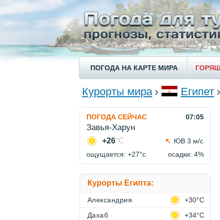
ПОГОДА НА КАРТЕ МИРА
ГОРЯЩ
Курорты мира
Египет
ПОГОДА СЕЙЧАС
07:05
Завья-Харун
+26
°C
ЮВ 3 м/с
ощущается: +27°c
осадки: 4%
Курорты Египта:
Александрия
+30°C
Дахаб
+34°C