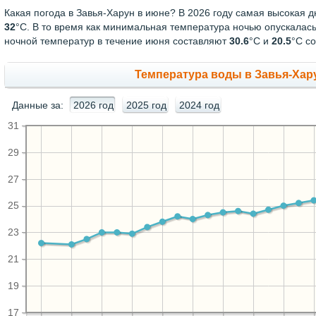
Какая погода в Завья-Харун в июне? В 2026 году самая высокая 
32
°С. В то время как минимальная температура ночью опускалас
ночной температур в течение июня составляют
30.6
°С и
20.5
°С со
Температура воды в Завья-Хару
Данные за:
2026 год
2025 год
2024 год
31
29
27
25
23
21
19
17