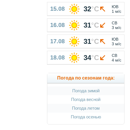
ЮВ
32
°
C
15.08
1 м/с
СВ
31
°
C
16.08
3 м/с
ЮВ
31
°
C
17.08
3 м/с
СВ
34
°
C
18.08
4 м/с
Погода по сезонам года:
Погода зимой
Погода весной
Погода летом
Погода осенью