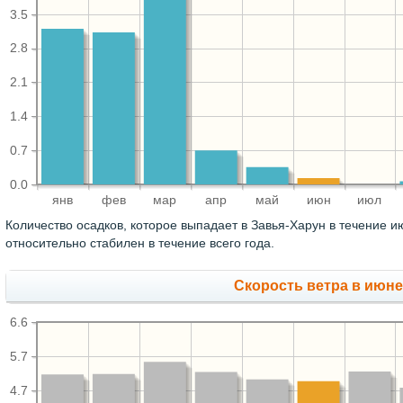
3.5
2.8
2.1
1.4
0.7
0.0
янв
фев
мар
апр
май
июн
июл
Количество осадков, которое выпадает в Завья-Харун в течение 
относительно стабилен в течение всего года.
Скорость ветра в июне,
6.6
5.7
4.7