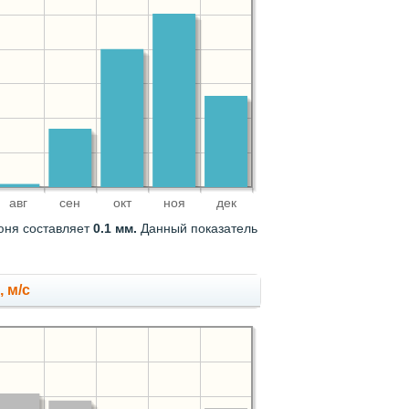
авг
сен
окт
ноя
дек
июня составляет
0.1 мм.
Данный показатель
 м/с