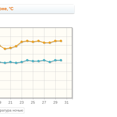
не, °C
9
21
23
25
27
29
31
ратура ночью