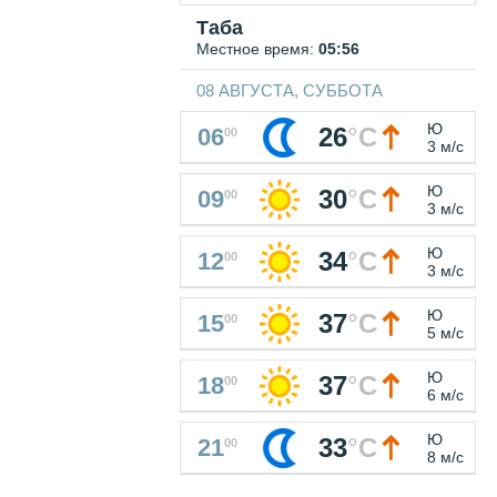
Таба
Местное время:
05:56
08 АВГУСТА, СУББОТА
Ю
26
°
C
06
00
3 м/с
Ю
30
°
C
09
00
3 м/с
Ю
34
°
C
12
00
3 м/с
Ю
37
°
C
15
00
5 м/с
Ю
37
°
C
18
00
6 м/с
Ю
33
°
C
21
00
8 м/с