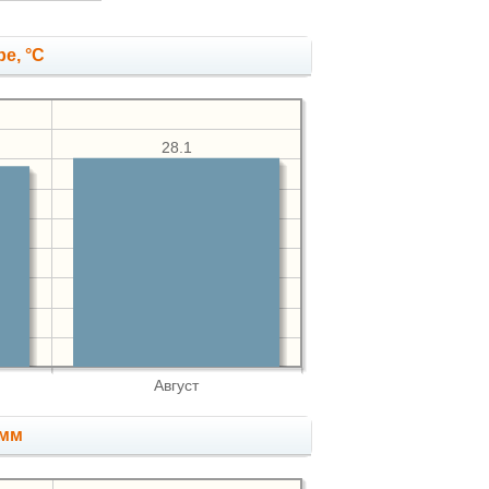
е, °C
28.1
Август
 мм