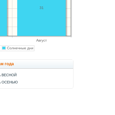
31
Август
и
Солнечные дни
ам года
А ВЕСНОЙ
А ОСЕНЬЮ