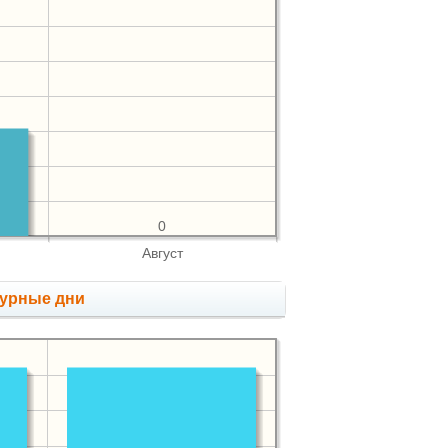
0
Август
мурные дни