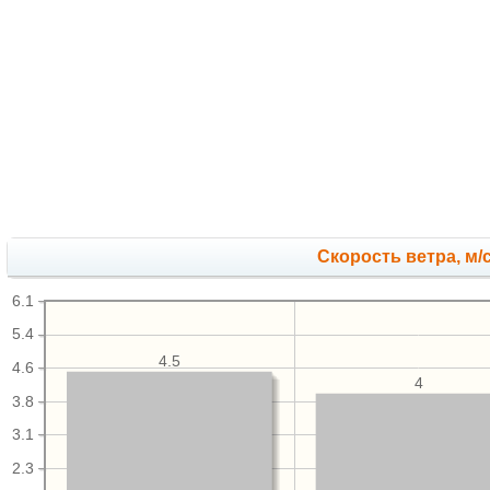
Скорость ветра, м/
6.1
5.4
4.5
4.6
4
3.8
3.1
2.3