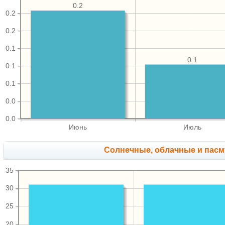
0.2
0.2
0.2
0.1
0.1
0.1
0.1
0.0
0.0
Июнь
Июль
Cолнечные, облачные и пас
35
30
25
20