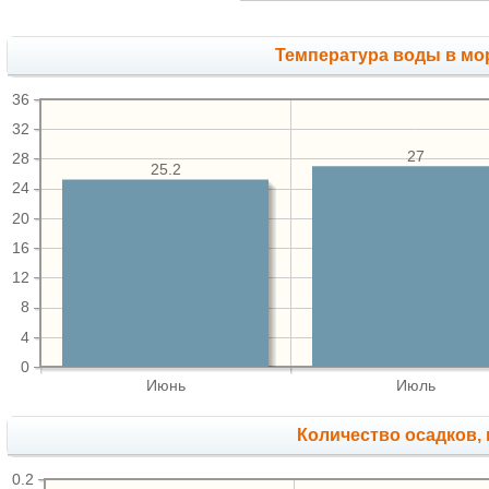
Температура воды в мор
36
32
27
28
25.2
24
20
16
12
8
4
0
Июнь
Июль
Количество осадков,
0.2