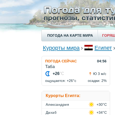
ПОГОДА НА КАРТЕ МИРА
ГОРЯЩ
Курорты мира
Египет
ПОГОДА СЕЙЧАС
04:56
Таба
+26
°C
Ю 3 м/с
ощущается: +26°c
осадки: 2%
Курорты Египта:
Александрия
+30°C
Дахаб
+34°C