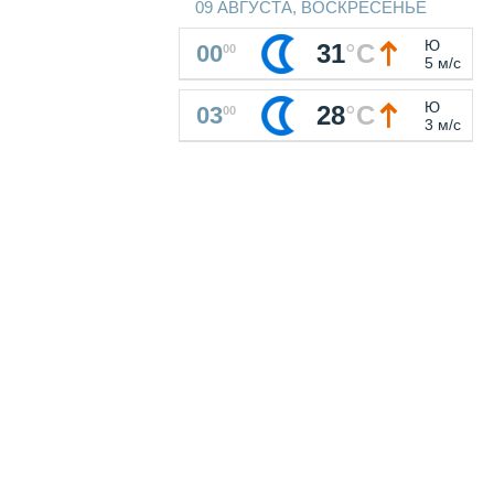
09 АВГУСТА, ВОСКРЕСЕНЬЕ
Ю
31
°
C
00
00
5 м/с
Ю
28
°
C
03
00
3 м/с