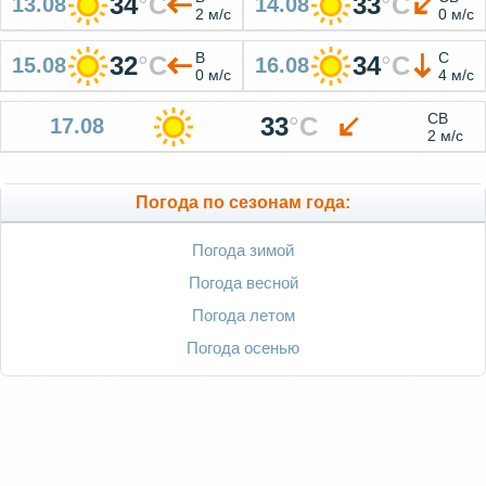
34
°
C
33
°
C
13.08
14.08
2 м/с
0 м/с
В
С
32
°
C
34
°
C
15.08
16.08
0 м/с
4 м/с
СВ
33
°
C
17.08
2 м/с
Погода по сезонам года:
Погода зимой
Погода весной
Погода летом
Погода осенью