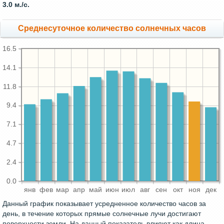
3.0 м./с.
Среднесуточное количество солнечных часов
16.5
14.1
11.8
9.4
7.1
4.7
2.4
0.0
янв
фев
мар
апр
май
июн
июл
авг
сен
окт
ноя
дек
Данный график показывает усредненное количество часов за
день, в течение которых прямые солнечные лучи достигают
поверхности земли. На данный показатель влияют как длина