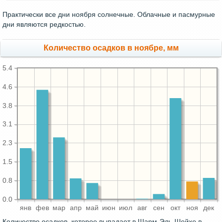
Практически все дни ноября солнечные. Облачные и пасмурные
дни являются редкостью.
Количество осадков в ноябре, мм
5.4
4.6
3.8
3.1
2.3
1.5
0.8
0.0
янв
фев
мар
апр
май
июн
июл
авг
сен
окт
ноя
дек
Количество осадков, которое выпадает в Шарм-Эль-Шейхе в