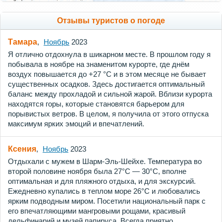
Отзывы туристов о погоде
Тамара
,
Ноябрь
2023
Я отлично отдохнула в шикарном месте. В прошлом году я
побывала в ноябре на знаменитом курорте, где днём
воздух повышается до +27 °С и в этом месяце не бывает
существенных осадков. Здесь достигается оптимальный
баланс между прохладой и сильной жарой. Вблизи курорта
находятся горы, которые становятся барьером для
порывистых ветров. В целом, я получила от этого отпуска
максимум ярких эмоций и впечатлений.
Ксения
,
Ноябрь
2023
Отдыхали с мужем в Шарм-Эль-Шейхе. Температура во
второй половине ноября была 27°C — 30°C, вполне
оптимальная и для пляжного отдыха, и для экскурсий.
Ежедневно купались в теплом море 26°C и любовались
ярким подводным миром. Посетили национальный парк с
его впечатляющими мангровыми рощами, красивый
дельфинарий и музей папируса. Всегда приятно