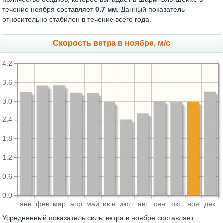
течение ноября составляет
0.7 мм.
Данный показатель
относительно стабилен в течение всего года.
Скорость ветра в ноябре, м/с
4.2
3.6
3.0
2.4
1.8
1.2
0.6
0.0
янв
фев
мар
апр
май
июн
июл
авг
сен
окт
ноя
дек
Усредненный показатель силы ветра в ноябре составляет