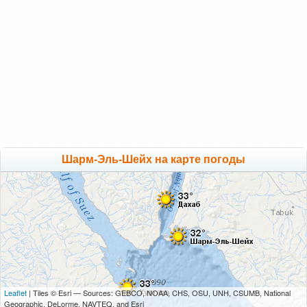
Шарм-Эль-Шейх на карте погоды
Leaflet
| Tiles © Esri — Sources: GEBCO, NOAA, CHS, OSU, UNH, CSUMB, National
Geographic, DeLorme, NAVTEQ, and Esri