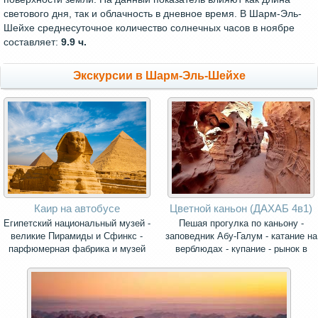
светового дня, так и облачность в дневное время. В Шарм-Эль-
Шейхе среднесуточное количество солнечных часов в ноябре
составляет:
9.9 ч.
Экскурсии в Шарм-Эль-Шейхе
Каир на автобусе
Цветной каньон (ДАХАБ 4в1)
Египетский национальный музей -
Пешая прогулка по каньону -
великие Пирамиды и Сфинкс -
заповедник Абу-Галум - катание на
парфюмерная фабрика и музей
верблюдах - купание - рынок в
папируса.
Дахабе.