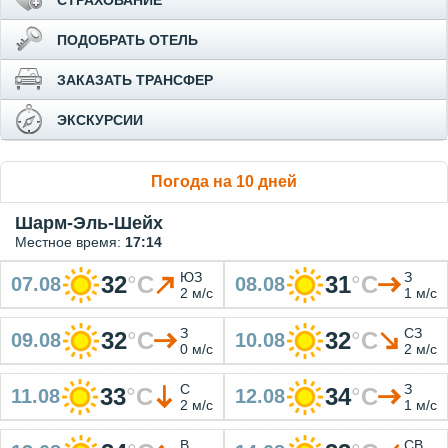
СТРАХОВАНИЕ
ПОДОБРАТЬ ОТЕЛЬ
ЗАКАЗАТЬ ТРАНСФЕР
ЭКСКУРСИИ
Погода на 10 дней
Шарм-Эль-Шейх
Местное время:
17:14
ЮЗ
З
32
°
C
31
°
C
07.08
08.08
2 м/с
1 м/с
З
СЗ
32
°
C
32
°
C
09.08
10.08
0 м/с
2 м/с
С
З
33
°
C
34
°
C
11.08
12.08
2 м/с
1 м/с
В
СВ