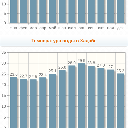
10
5
0
янв
фев
мар
апр
май
июн
июл
авг
сен
окт
ноя
дек
Температура воды в Хадабе
35
29.9
28.9
28.8
30
27.8
27
26.8
25.2
25.1
25
23.6
23.4
22.7
22.5
20
15
10
5