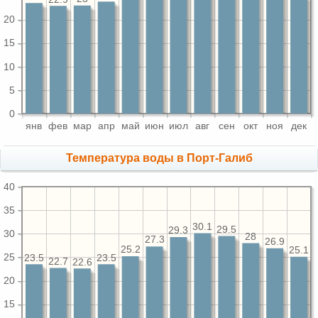
20
15
10
5
0
янв
фев
мар
апр
май
июн
июл
авг
сен
окт
ноя
дек
Температура воды в Порт-Галиб
40
35
30.1
29.5
29.3
30
28
27.3
26.9
25.2
25.1
25
23.5
23.5
22.7
22.6
20
15