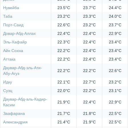
Нувейба
23.5°C
23.7°C
24.4°C
Таба
23.2°C
23.3°C
24.0°C
Порт-Саид
22.6°C
23.2°C
23.7°C
Довар-Абд-Аллах
22.4°C
22.4°C
22.9°C
Эль-Хафайр
22.3°C
22.4°C
23.4°C
Айн Сохна
22.2°C
22.4°C
23.4°C
Аттака
22.2°C
22.4°C
23.4°C
Даувар-Абд-эль-Ати-
22.2°C
22.2°C
22.6°C
Абу-Агуз
Идку
22.1°C
22.7°C
23.2°C
Суэц
22.0°C
22.2°C
23.1°C
Даувар-Абд-аль-Кадир-
21.9°C
22.4°C
22.9°C
Касим
Заафарана
21.7°C
21.8°C
22.5°C
Александрия
21.4°C
21.9°C
22.5°C