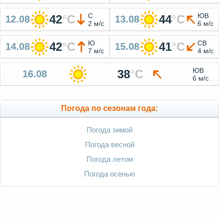
С
ЮВ
42
°
C
44
°
C
12.08
13.08
2 м/с
6 м/с
Ю
СВ
42
°
C
41
°
C
14.08
15.08
7 м/с
4 м/с
ЮВ
38
°
C
16.08
6 м/с
Погода по сезонам года:
Погода зимой
Погода весной
Погода летом
Погода осенью