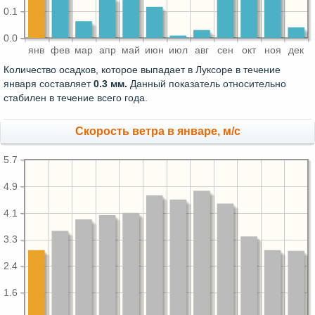
0.1
0.0
янв
фев
мар
апр
май
июн
июл
авг
сен
окт
ноя
дек
Количество осадков, которое выпадает в Луксоре в течение
января составляет
0.3 мм.
Данный показатель относительно
стабилен в течение всего года.
Скорость ветра в январе, м/с
5.7
4.9
4.1
3.3
2.4
1.6