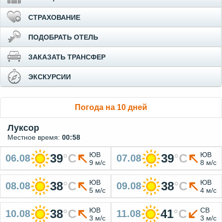
СТРАХОВАНИЕ
ПОДОБРАТЬ ОТЕЛЬ
ЗАКАЗАТЬ ТРАНСФЕР
ЭКСКУРСИИ
Погода на 10 дней
Луксор
Местное время:
00:58
ЮВ
ЮВ
39
°
C
39
°
C
06.08
07.08
9 м/с
8 м/с
ЮВ
ЮВ
38
°
C
38
°
C
08.08
09.08
5 м/с
4 м/с
ЮВ
СВ
38
°
C
41
°
C
10.08
11.08
3 м/с
3 м/с