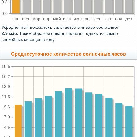
0.8
0.0
янв
фев
мар
апр
май
июн
июл
авг
сен
окт
ноя
дек
Усредненный показатель силы ветра в январе составляет
2.9 м./с.
Таким образом январь является одним из самых
спокойных месяцев в году.
Среднесуточное количество солнечных часов
18.6
16.2
13.9
11.6
9.3
7.0
4.6