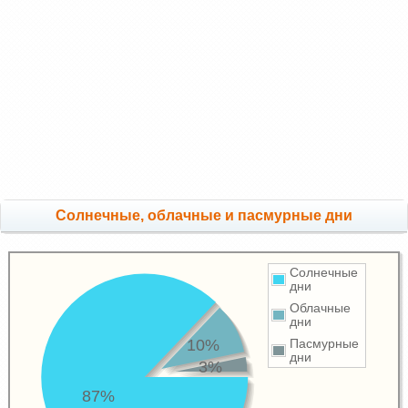
Cолнечные, облачные и пасмурные дни
Солнечные
дни
Облачные
дни
10%
Пасмурные
дни
3%
87%