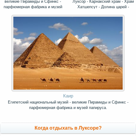
великие Пирамиды и Сфинкс -
Луксор - Карнакский храм - Храм
парфюмерная фабрика и музей
Хатшепсут - Долина царей -
папируса.
колоссы Мемнона
Каир
Египетский национальный музей - великие Пирамиды и Сфинкс -
парфюмерная фабрика и музей папируса.
Когда отдыхать в Луксоре?