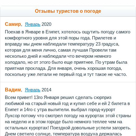
Отзывы туристов о погоде
Самир
,
Январь
2020
Поехав в Январе в Египет, хотелось ощутить погоду самого
комфортного уровня для этой поры года. Прилетев и
вправду мы днем наблюдали температуру 23 градуса,
которая для меня лично, самая лучшая Провели там
несколько дней и наблюдали что вечером немного
холодало, но от этого было еще приятнее. По утрам была
приятная прохлада. Для января, очень хорошая погода,
поскольку уже летали не первый год и тут такое не часто.
Вадим
,
Январь
2014
Всем привет! 13го Января решил сделать сюрприз
любимой на старый новый год и купил себе и ей 2 билета в
Египет и 14го с утра вылители. выбрал город-курорт
Луксор потому что смотрел погоду на курортах этой страны
на неделю и в этом городе было немного теплее чем на
остальных курортах! Поездкой довольные успели загореть.
Днем светило солнце, температура воздуха держалась