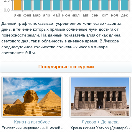
2.3
0.0
янв
фев
мар
апр
май
июн
июл
авг
сен
окт
ноя
дек
Данный график показывает усредненное количество часов за
день, в течение которых прямые солнечные лучи достигают
поверхности земли. На данный показатель влияют как длина
светового дня, так и облачность в дневное время. В Луксоре
среднесуточное количество солнечных часов в январе
составляет:
9.8 ч.
Популярные экскурсии
Каир на автобусе
Луксор + Дендера
Египетский национальный музей -
Храма богини Хатхор (Дендера) -