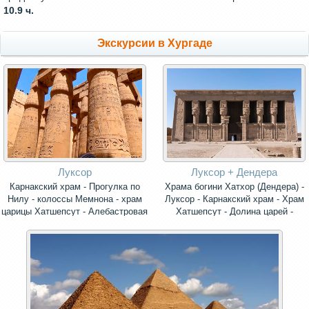
10.9 ч.
Экскурсии в Хургаде
Луксор
Луксор + Дендера
Карнакский храм - Прогулка по
Храма богини Хатхор (Дендера) -
Нилу - колоссы Мемнона - храм
Луксор - Карнакский храм - Храм
царицы Хатшепсут - Алебастровая
Хатшепсут - Долина царей -
фабрика и Музей Папируса.
колоссы Мемнона