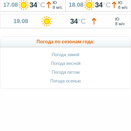
Ю
Ю
34
°
C
34
°
C
17.08
18.08
8 м/с
8 м/с
Ю
34
°
C
19.08
8 м/с
Погода по сезонам года:
Погода зимой
Погода весной
Погода летом
Погода осенью