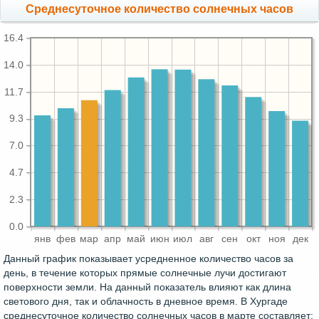
Среднесуточное количество солнечных часов
16.4
14.0
11.7
9.3
7.0
4.7
2.3
0.0
янв
фев
мар
апр
май
июн
июл
авг
сен
окт
ноя
дек
Данный график показывает усредненное количество часов за
день, в течение которых прямые солнечные лучи достигают
поверхности земли. На данный показатель влияют как длина
светового дня, так и облачность в дневное время. В Хургаде
среднесуточное количество солнечных часов в марте составляет: