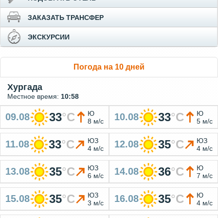
ЗАКАЗАТЬ ТРАНСФЕР
ЭКСКУРСИИ
Погода на 10 дней
Хургада
Местное время:
10:58
Ю
Ю
33
°
C
33
°
C
09.08
10.08
8 м/с
5 м/с
ЮЗ
ЮЗ
33
°
C
35
°
C
11.08
12.08
4 м/с
4 м/с
ЮЗ
Ю
35
°
C
36
°
C
13.08
14.08
6 м/с
7 м/с
ЮЗ
Ю
35
°
C
35
°
C
15.08
16.08
3 м/с
4 м/с