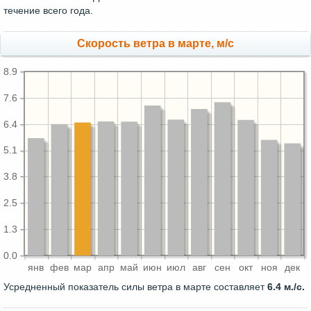
течение всего года.
Скорость ветра в марте, м/с
8.9
7.6
6.4
5.1
3.8
2.5
1.3
0.0
янв
фев
мар
апр
май
июн
июл
авг
сен
окт
ноя
дек
Усредненный показатель силы ветра в марте составляет
6.4 м./с.