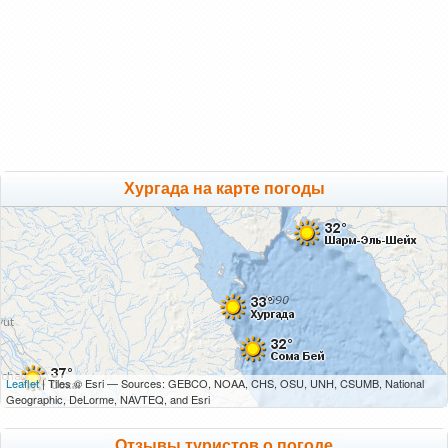
Хургада на карте погоды
Leaflet
| Tiles © Esri — Sources: GEBCO, NOAA, CHS, OSU, UNH, CSUMB, National
Geographic, DeLorme, NAVTEQ, and Esri
Отзывы туристов о погоде