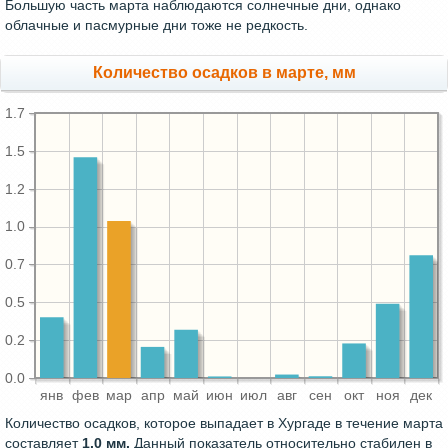
Большую часть марта наблюдаются солнечные дни, однако
облачные и пасмурные дни тоже не редкость.
Количество осадков в марте, мм
1.7
1.5
1.2
1.0
0.7
0.5
0.2
0.0
янв
фев
мар
апр
май
июн
июл
авг
сен
окт
ноя
дек
Количество осадков, которое выпадает в Хургаде в течение марта
составляет
1.0 мм.
Данный показатель относительно стабилен в