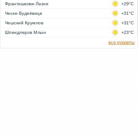
Франтишкови-Лазне
+29°C
Ческе-Будеёвице
+31°C
Чешский Крумлов
+31°C
Шпиндлеров Млын
+23°C
все курорты