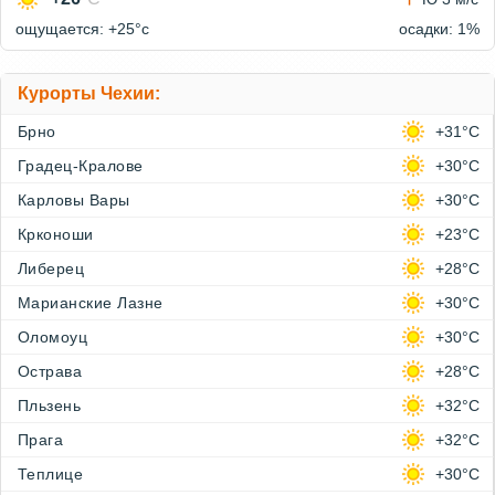
ощущается: +25°c
осадки: 1%
Курорты Чехии:
Брно
+31°C
Градец-Кралове
+30°C
Карловы Вары
+30°C
Крконоши
+23°C
Либерец
+28°C
Марианские Лазне
+30°C
Оломоуц
+30°C
Острава
+28°C
Пльзень
+32°C
Прага
+32°C
Теплице
+30°C