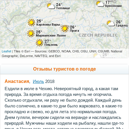
Leaflet
| Tiles © Esri — Sources: GEBCO, NOAA, CHS, OSU, UNH, CSUMB, National
Geographic, DeLorme, NAVTEQ, and Esri
Отзывы туристов о погоде
Анастасия
,
Июль
2018
Ездили в июле в Чехию. Невероятный город, а какая там
природа. За время отдыха погода ничуть не огорчила.
Сколько отдыхали, ни разу не было дождей. Каждый день
было солнечно, в какие-то дни было жарковато, в какие-то
прохладно и свежо, но для лета это нормальная погода.
Днем гуляли, вечером сидели на веранде и наслаждались
природой. Мужчины наши ходили на рыбалку, нашли где-то
пруд, в Чехии есть места, которые славятся рыбалкой. Мы