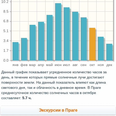
10.2
8.5
6.8
5.1
3.4
1.7
0.0
янв
фев
мар
апр
май
июн
июл
авг
сен
окт
ноя
дек
Данный график показывает усредненное количество часов за
день, в течение которых прямые солнечные лучи достигают
поверхности земли. На данный показатель влияют как длина
светового дня, так и облачность в дневное время. В Праге
среднесуточное количество солнечных часов в октябре
составляет:
5.7 ч.
Экскурсии в Праге