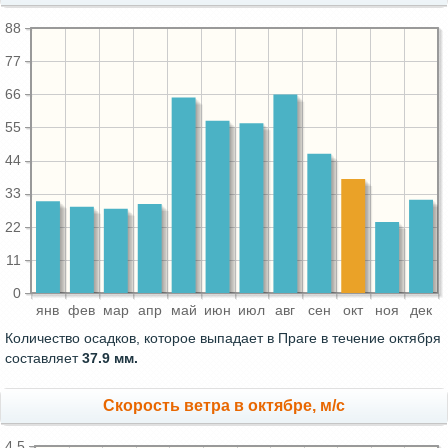
88
77
66
55
44
33
22
11
0
янв
фев
мар
апр
май
июн
июл
авг
сен
окт
ноя
дек
Количество осадков, которое выпадает в Праге в течение октября
составляет
37.9 мм.
Скорость ветра в октябре, м/с
4.5