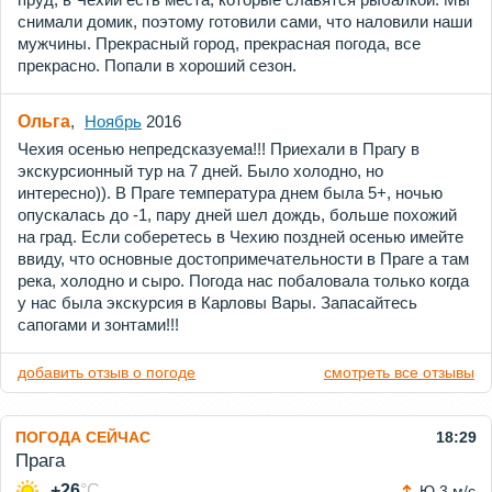
снимали домик, поэтому готовили сами, что наловили наши
мужчины. Прекрасный город, прекрасная погода, все
прекрасно. Попали в хороший сезон.
Ольга
,
Ноябрь
2016
Чехия осенью непредсказуема!!! Приехали в Прагу в
экскурсионный тур на 7 дней. Было холодно, но
интересно)). В Праге температура днем была 5+, ночью
опускалась до -1, пару дней шел дождь, больше похожий
на град. Если соберетесь в Чехию поздней осенью имейте
ввиду, что основные достопримечательности в Праге а там
река, холодно и сыро. Погода нас побаловала только когда
у нас была экскурсия в Карловы Вары. Запасайтесь
сапогами и зонтами!!!
добавить отзыв о погоде
смотреть все отзывы
ПОГОДА СЕЙЧАС
18:29
Прага
+26
°C
Ю 3 м/с