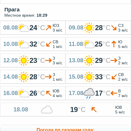
Прага
Местное время:
18:29
ЮЗ
СЗ
24
°
C
28
°
C
08.08
09.08
3 м/с
3 м/с
СВ
Ю
32
°
C
25
°
C
10.08
11.08
1 м/с
5 м/с
З
З
23
°
C
29
°
C
12.08
13.08
3 м/с
2 м/с
З
СВ
28
°
C
33
°
C
14.08
15.08
1 м/с
2 м/с
ЮВ
В
26
°
C
17
°
C
16.08
17.08
4 м/с
7 м/с
ЮВ
19
°
C
18.08
5 м/с
Погода по сезонам года: