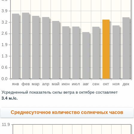
3.9
3.2
2.6
1.9
1.3
0.6
0.0
янв
фев
мар
апр
май
июн
июл
авг
сен
окт
ноя
дек
Усредненный показатель силы ветра в октябре составляет
3.4 м./с.
Среднесуточное количество солнечных часов
11.9