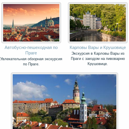
Автобусно-пешеходная по
Карловы Вары и Крушовице
Праге
Экскурсия в Карловы Вары из
Праги с заездом на пивоварню
Увлекательная обзорная экскурсия
Крушовице.
по Праге.