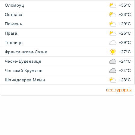
Оломоуц
+35°C
Острава
+33°C
Пльзень
+29°C
Прага
+26°C
Теплице
+29°C
Франтишкови-Лазне
+27°C
Ческе-Будеёвице
+24°C
Чешский Крумлов
+24°C
Шпиндлеров Млын
+23°C
все курорты