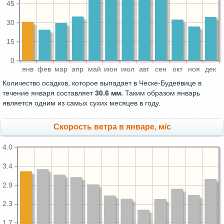
45
30
15
0
янв
фев
мар
апр
май
июн
июл
авг
сен
окт
ноя
дек
Количество осадков, которое выпадает в Ческе-Будеёвице в
течение января составляет
30.6 мм.
Таким образом январь
является одним из самых сухих месяцев в году.
Скорость ветра в январе, м/с
4.0
3.4
2.9
2.3
1.7