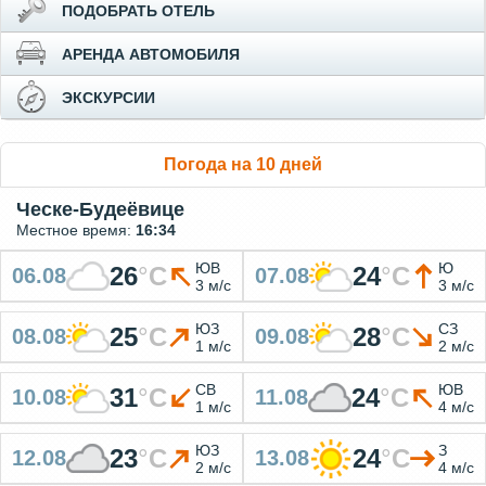
ПОДОБРАТЬ ОТЕЛЬ
АРЕНДА АВТОМОБИЛЯ
ЭКСКУРСИИ
Погода на 10 дней
Ческе-Будеёвице
Местное время:
16:34
ЮВ
Ю
26
°
C
24
°
C
06.08
07.08
3 м/с
3 м/с
ЮЗ
СЗ
25
°
C
28
°
C
08.08
09.08
1 м/с
2 м/с
СВ
ЮВ
31
°
C
24
°
C
10.08
11.08
1 м/с
4 м/с
ЮЗ
З
23
°
C
24
°
C
12.08
13.08
2 м/с
4 м/с