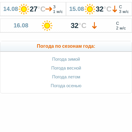
З
С
27
°
C
32
°
C
14.08
15.08
1 м/с
3 м/с
С
32
°
C
16.08
2 м/с
Погода по сезонам года:
Погода зимой
Погода весной
Погода летом
Погода осенью