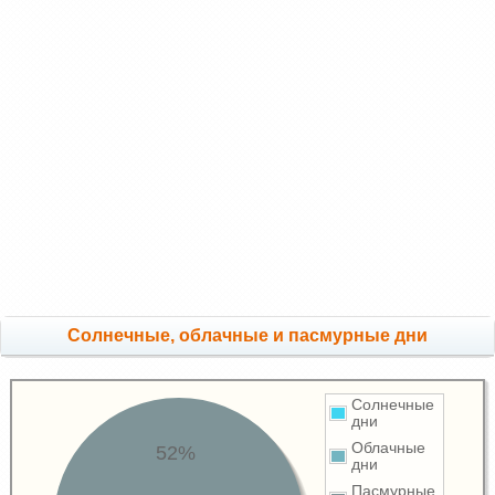
Cолнечные, облачные и пасмурные дни
Солнечные
дни
Облачные
52%
дни
Пасмурные