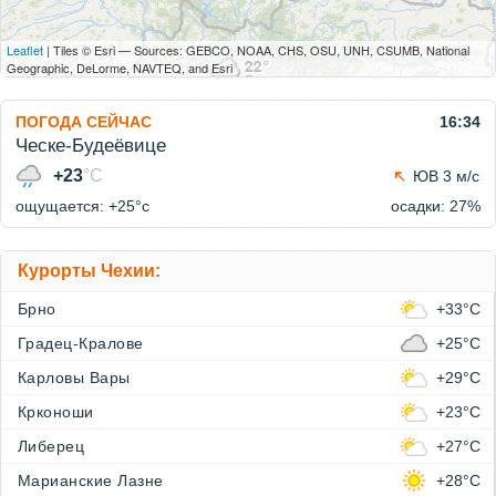
Leaflet
| Tiles © Esri — Sources: GEBCO, NOAA, CHS, OSU, UNH, CSUMB, National
Geographic, DeLorme, NAVTEQ, and Esri
ПОГОДА СЕЙЧАС
16:34
Ческе-Будеёвице
+23
°C
ЮВ 3 м/с
ощущается: +25°c
осадки: 27%
Курорты Чехии:
Брно
+33°C
Градец-Кралове
+25°C
Карловы Вары
+29°C
Крконоши
+23°C
Либерец
+27°C
Марианские Лазне
+28°C