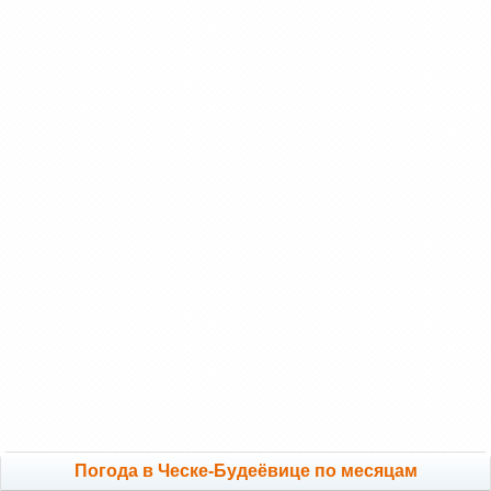
Погода в Ческе-Будеёвице по месяцам