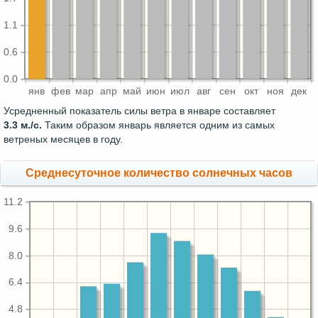
1.1
0.6
0.0
янв
фев
мар
апр
май
июн
июл
авг
сен
окт
ноя
дек
Усредненный показатель силы ветра в январе составляет
3.3 м./с.
Таким образом январь является одним из самых
ветреных месяцев в году.
Среднесуточное количество солнечных часов
11.2
9.6
8.0
6.4
4.8