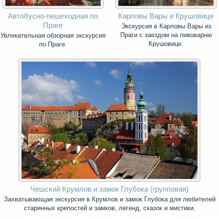
Автобусно-пешеходная по
Карловы Вары и Крушовице
Праге
Экскурсия в Карловы Вары из
Праги с заездом на пивоварню
Увлекательная обзорная экскурсия
Крушовице.
по Праге.
Чешский Крумлов и замок Глубока (групповая)
Захватывающая экскурсия в Крумлов и замок Глубока для любителей
старинных крепостей и замков, легенд, сказок и мистики.