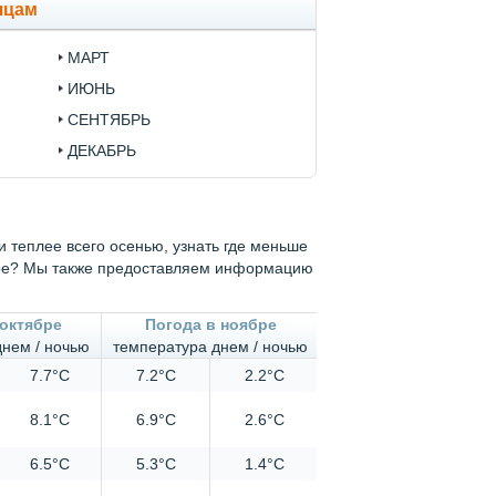
яцам
МАРТ
ИЮНЬ
СЕНТЯБРЬ
ДЕКАБРЬ
 теплее всего осенью, узнать где меньше
море? Мы также предоставляем информацию
 октябре
Погода в ноябре
днем / ночью
температура днем / ночью
7.7°C
7.2°C
2.2°C
8.1°C
6.9°C
2.6°C
6.5°C
5.3°C
1.4°C