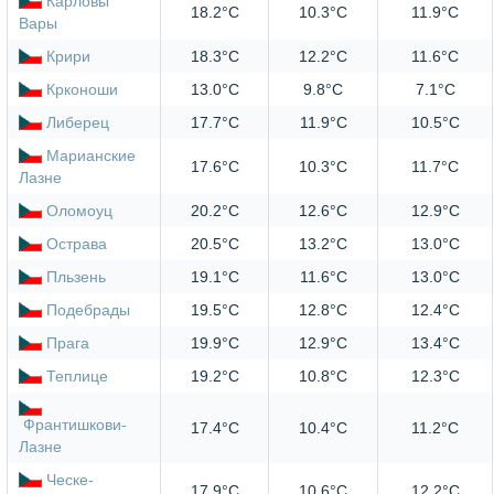
Карловы
18.2°C
10.3°C
11.9°C
Вары
Крири
18.3°C
12.2°C
11.6°C
Крконоши
13.0°C
9.8°C
7.1°C
Либерец
17.7°C
11.9°C
10.5°C
Марианские
17.6°C
10.3°C
11.7°C
Лазне
Оломоуц
20.2°C
12.6°C
12.9°C
Острава
20.5°C
13.2°C
13.0°C
Пльзень
19.1°C
11.6°C
13.0°C
Подебрады
19.5°C
12.8°C
12.4°C
Прага
19.9°C
12.9°C
13.4°C
Теплице
19.2°C
10.8°C
12.3°C
Франтишкови-
17.4°C
10.4°C
11.2°C
Лазне
Ческе-
17.9°C
10.6°C
12.2°C