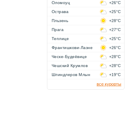
Оломоуц
+26°C
Острава
+25°C
Пльзень
+28°C
Прага
+27°C
Теплице
+25°C
Франтишкови-Лазне
+26°C
Ческе-Будеёвице
+28°C
Чешский Крумлов
+28°C
Шпиндлеров Млын
+19°C
все курорты