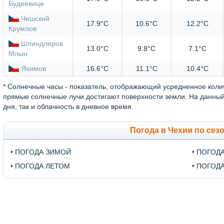
Будеёвице
Чешский
17.9°C
10.6°C
12.2°C
Крумлов
Шпиндлеров
13.0°C
9.8°C
7.1°C
Млын
Яхимов
16.6°C
11.1°C
10.4°C
* Солнечные часы - показатель, отображающий усредненное колич
прямые солнечные лучи достигают поверхности земли. На данный 
дня, так и облачность в дневное время.
Погода в Чехии по сез
ПОГОДА ЗИМОЙ
ПОГОД
ПОГОДА ЛЕТОМ
ПОГОД