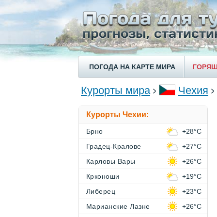
ПОГОДА НА КАРТЕ МИРА
ГОРЯЩ
Курорты мира
Чехия
Курорты Чехии:
Брно
+28°C
Градец-Кралове
+27°C
Карловы Вары
+26°C
Крконоши
+19°C
Либерец
+23°C
Марианские Лазне
+26°C