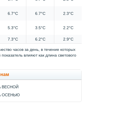
6.7°C
6.7°C
2.3°C
5.3°C
3.5°C
2.2°C
7.3°C
6.2°C
2.9°C
ество часов за день, в течение которых
показатель влияют как длина светового
онам
А ВЕСНОЙ
А ОСЕНЬЮ