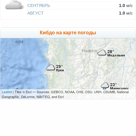
СЕНТЯБРЬ
1.0
м/c
АВГУСТ
1.0
м/c
Кибдо на карте погоды
Leaflet
| Tiles © Esri — Sources: GEBCO, NOAA, CHS, OSU, UNH, CSUMB, National
Geographic, DeLorme, NAVTEQ, and Esri