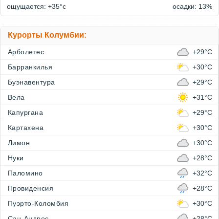
ощущается: +35°c
осадки: 13%
Курорты Колумбии:
Арболетес
+29°C
Барранкилья
+30°C
Буэнавентура
+29°C
Вела
+31°C
Капургана
+29°C
Картахена
+30°C
Лимон
+30°C
Нуки
+28°C
Паломино
+32°C
Провиденсия
+28°C
Пуэрто-Коломбия
+30°C
Сан-Андрес
+28°C