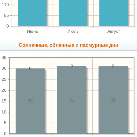
110
55
0
Июнь
Июль
Август
Cолнечные, облачные и пасмурные дни
35
0
0
0
0
30
0
0
25
20
31
31
15
30
10
5
0