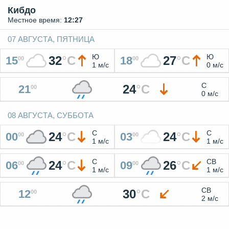
Кибдо
Местное время:
12:27
07 АВГУСТА, ПЯТНИЦА
Ю
Ю
32
°
C
27
°
C
15
18
00
00
1 м/с
0 м/с
С
24
°
C
21
00
0 м/с
08 АВГУСТА, СУББОТА
С
С
24
°
C
24
°
C
00
03
00
00
1 м/с
1 м/с
С
СВ
24
°
C
26
°
C
06
09
00
00
1 м/с
1 м/с
СВ
30
°
C
12
00
2 м/с