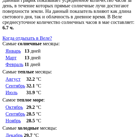
Данный график показывает усредненное количество часов за
день, в течение которых прямые солнечные лучи достигают
поверхности земли. На данный показатель влияют как длина
светового дня, так и облачность в дневное время. В Веле
среднесуточное количество солнечных часов в мае составляет:
6.7 ч.
Когда отдыхать в Веле?
Самые
солнечные
месяцы:
Январь
13
дней
Март
13
дней
Февраль
11
дней
Самые
теплые
месяцы:
Август
32.2
°C
Сентябрь
32.1
°C
Июль
31.9
°C
Самое
теплое море
:
Октябрь
29.2
°C
Сентябрь
28.5
°C
Ноябрь
28.5
°C
Самые
холодные
месяцы:
Декабрь
29.7
°C