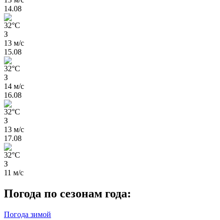
14.08
32
°
C
З
13 м/с
15.08
32
°
C
З
14 м/с
16.08
32
°
C
З
13 м/с
17.08
32
°
C
З
11 м/с
Погода по сезонам года:
Погода зимой