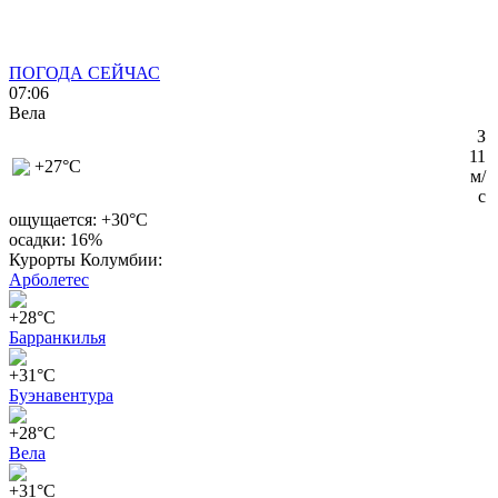
ПОГОДА СЕЙЧАС
07:06
Вела
З
11
+27
°C
м/
с
ощущается: +30°C
осадки: 16%
Курорты Колумбии:
Арболетес
+28°C
Барранкилья
+31°C
Буэнавентура
+28°C
Вела
+31°C