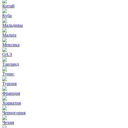
Китай
Куба
Мальдивы
Мальта
Мексика
ОАЭ
Таиланд
Тунис
Турция
Франция
Хорватия
Черногория
Чехия