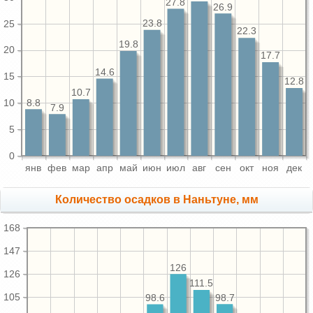
27.8
26.9
23.8
25
22.3
19.8
20
17.7
14.6
15
12.8
10.7
8.8
10
7.9
5
0
янв
фев
мар
апр
май
июн
июл
авг
сен
окт
ноя
дек
Количество осадков в Наньтуне, мм
168
147
126
126
111.5
105
98.7
98.6