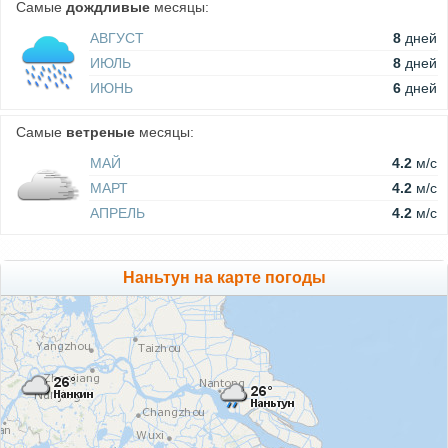
Самые
дождливые
месяцы:
АВГУСТ
8
дней
ИЮЛЬ
8
дней
ИЮНЬ
6
дней
Самые
ветреные
месяцы:
МАЙ
4.2
м/c
МАРТ
4.2
м/c
АПРЕЛЬ
4.2
м/c
Наньтун на карте погоды