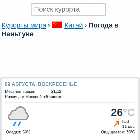
Курорты мира
Китай
Погода в
Наньтуне
09 АВГУСТА, ВОСКРЕСЕНЬЕ
Местное время:
21:12
Разница с Москвой:
+5 часов
26
°C
ЮЗ
11 м/с
Осадки: 69%
Ощущается:
30°C