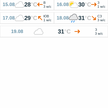
В
З
28
°
C
30
°
C
15.08
16.08
3 м/с
1 м/с
ЮВ
СЗ
29
°
C
31
°
C
17.08
18.08
1 м/с
3 м/с
З
31
°
C
19.08
3 м/с