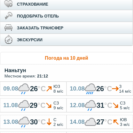
СТРАХОВАНИЕ
ПОДОБРАТЬ ОТЕЛЬ
ЗАКАЗАТЬ ТРАНСФЕР
ЭКСКУРСИИ
Погода на 10 дней
Наньтун
Местное время:
21:12
ЮЗ
З
26
°
C
26
°
C
09.08
10.08
8 м/с
14 м/с
СЗ
СЗ
29
°
C
31
°
C
11.08
12.08
9 м/с
5 м/с
С
ЮВ
30
°
C
27
°
C
13.08
14.08
2 м/с
3 м/с