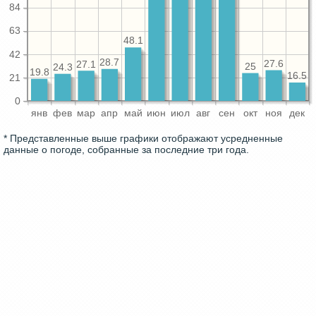
84
63
48.1
42
28.7
27.6
27.1
25
24.3
19.8
16.5
21
0
янв
фев
мар
апр
май
июн
июл
авг
сен
окт
ноя
дек
* Представленные выше графики отображают усредненные
данные о погоде, собранные за последние три года.