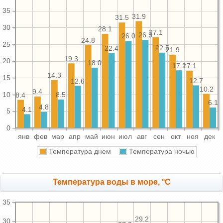
35
31.9
31.5
30
28.1
27.1
26.3
26.0
24.8
25
22.5
22.4
21.9
19.3
20
18.0
17.2
17.1
14.3
15
12.7
12.6
10.2
9.4
10
8.5
8.4
6.1
4.8
4.1
5
0
янв
фев
мар
апр
май
июн
июл
авг
сен
окт
ноя
дек
Температура днем
Температура ночью
Температура воды в море, °C
35
29.2
30