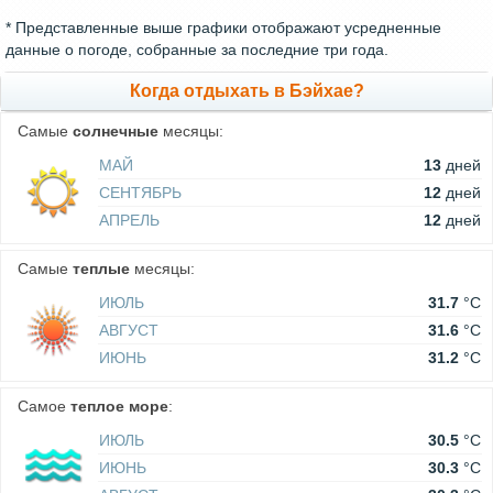
* Представленные выше графики отображают усредненные
данные о погоде, собранные за последние три года.
Когда отдыхать в Бэйхае?
Самые
солнечные
месяцы:
МАЙ
13
дней
СЕНТЯБРЬ
12
дней
АПРЕЛЬ
12
дней
Самые
теплые
месяцы:
ИЮЛЬ
31.7
°C
АВГУСТ
31.6
°C
ИЮНЬ
31.2
°C
Самое
теплое море
:
ИЮЛЬ
30.5
°C
ИЮНЬ
30.3
°C