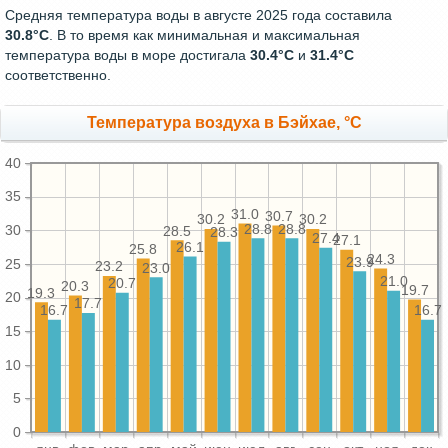
Средняя температура воды в августе 2025 года составила
30.8°C
. В то время как минимальная и максимальная
температура воды в море достигала
30.4°C
и
31.4°C
соответственно.
Температура воздуха в Бэйхае, °C
40
35
31.0
30.7
30.2
30.2
28.8
28.8
30
28.5
28.3
27.4
27.1
26.1
25.8
24.3
23.9
25
23.2
23.0
21.0
20.7
20.3
19.7
19.3
20
17.7
16.7
16.7
15
10
5
0