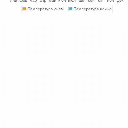
янв
фев
мар
апр
май
июн
июл
авг
сен
окт
ноя
дек
Температура днем
Температура ночью