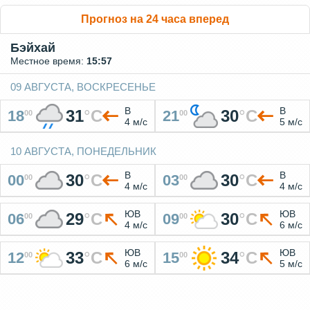
Прогноз на 24 часа вперед
Бэйхай
Местное время:
15:57
09 АВГУСТА, ВОСКРЕСЕНЬЕ
В
В
31
°
C
30
°
C
18
21
00
00
4 м/с
5 м/с
10 АВГУСТА, ПОНЕДЕЛЬНИК
В
В
30
°
C
30
°
C
00
03
00
00
4 м/с
4 м/с
ЮВ
ЮВ
29
°
C
30
°
C
06
09
00
00
4 м/с
6 м/с
ЮВ
ЮВ
33
°
C
34
°
C
12
15
00
00
6 м/с
5 м/с