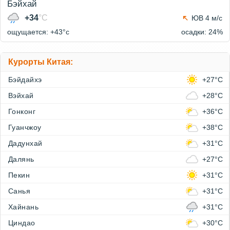
Бэйхай
+34
°C
ЮВ 4 м/с
ощущается: +43°c
осадки: 24%
Курорты Китая:
Бэйдайхэ
+27°C
Вэйхай
+28°C
Гонконг
+36°C
Гуанчжоу
+38°C
Дадунхай
+31°C
Далянь
+27°C
Пекин
+31°C
Санья
+31°C
Хайнань
+31°C
Циндао
+30°C