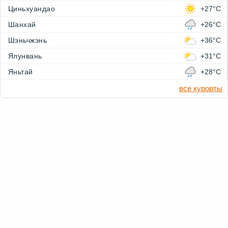
Циньхуандао
+27°C
Шанхай
+26°C
Шэньчжэнь
+36°C
Ялунвань
+31°C
Яньтай
+28°C
все курорты