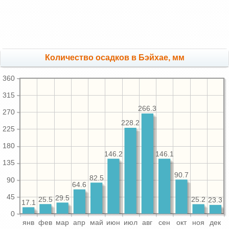
Количество осадков в Бэйхае, мм
360
315
266.3
270
228.2
225
180
146.2
146.1
135
90.7
82.5
90
64.6
45
29.5
25.5
25.2
23.3
17.1
0
янв
фев
мар
апр
май
июн
июл
авг
сен
окт
ноя
дек