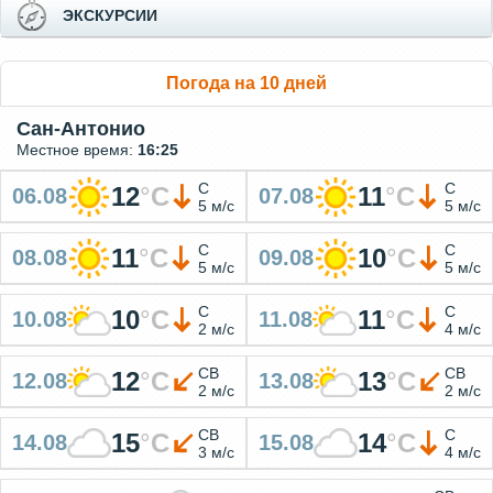
ЭКСКУРСИИ
Погода на 10 дней
Сан-Антонио
Местное время:
16:25
С
С
12
°
C
11
°
C
06.08
07.08
5 м/с
5 м/с
С
С
11
°
C
10
°
C
08.08
09.08
5 м/с
5 м/с
С
С
10
°
C
11
°
C
10.08
11.08
2 м/с
4 м/с
СВ
СВ
12
°
C
13
°
C
12.08
13.08
2 м/с
2 м/с
СВ
С
15
°
C
14
°
C
14.08
15.08
3 м/с
4 м/с