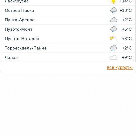
Лас-Крусес
+14°C
Остров Пасхи
+18°C
Пунта-Аренас
+2°C
Пуэрто-Монт
+6°C
Пуэрто-Наталес
+3°C
Торрес-дель-Пайне
+2°C
Чилоэ
+9°C
все курорты