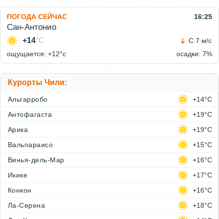
ПОГОДА СЕЙЧАС
16:25
Сан-Антонио
+14
°C
С 7 м/с
ощущается: +12°c
осадки: 7%
Курорты Чили:
Альгарробо
+14°C
Антофагаста
+19°C
Арика
+19°C
Вальпараисо
+15°C
Винья-дель-Мар
+16°C
Икике
+17°C
Конкон
+16°C
Ла-Серена
+18°C