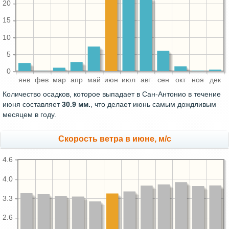
20
15
10
5
0
янв
фев
мар
апр
май
июн
июл
авг
сен
окт
ноя
дек
Количество осадков, которое выпадает в Сан-Антонио в течение
июня составляет
30.9 мм.
, что делает июнь самым дождливым
месяцем в году.
Скорость ветра в июне, м/с
4.6
4.0
3.3
2.6