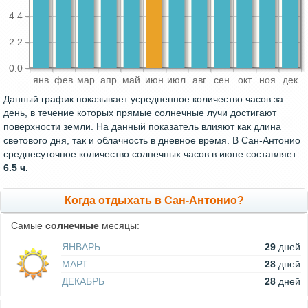
4.4
2.2
0.0
янв
фев
мар
апр
май
июн
июл
авг
сен
окт
ноя
дек
Данный график показывает усредненное количество часов за
день, в течение которых прямые солнечные лучи достигают
поверхности земли. На данный показатель влияют как длина
светового дня, так и облачность в дневное время. В Сан-Антонио
среднесуточное количество солнечных часов в июне составляет:
6.5 ч.
Когда отдыхать в Сан-Антонио?
Самые
солнечные
месяцы:
ЯНВАРЬ
29
дней
МАРТ
28
дней
ДЕКАБРЬ
28
дней