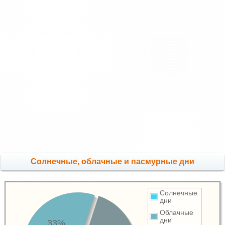
Cолнечные, облачные и пасмурные дни
Солнечные
дни
Облачные
дни
33%