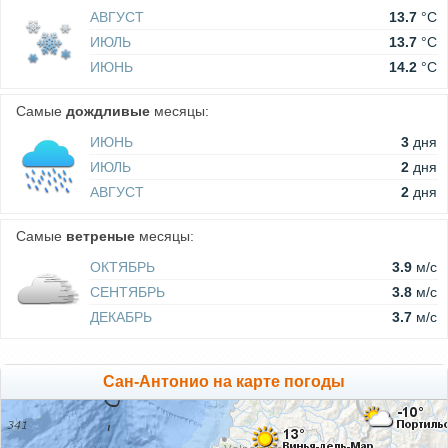
АВГУСТ
13.7
°C
ИЮЛЬ
13.7
°C
ИЮНЬ
14.2
°C
Самые
дождливые
месяцы:
ИЮНЬ
3
дня
ИЮЛЬ
2
дня
АВГУСТ
2
дня
Самые
ветреные
месяцы:
ОКТЯБРЬ
3.9
м/c
СЕНТЯБРЬ
3.8
м/c
ДЕКАБРЬ
3.7
м/c
Сан-Антонио на карте погоды