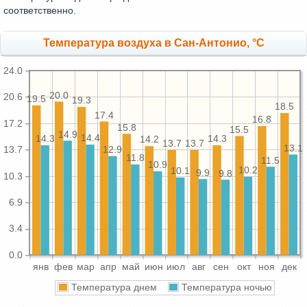
соответственно.
Температура воздуха в Сан-Антонио, °C
24.0
20.0
20.6
19.5
19.3
18.5
17.4
16.8
17.2
15.8
15.5
14.9
14.4
14.3
14.3
14.2
13.7
13.7
13.1
12.9
13.7
11.8
11.5
10.9
10.2
10.1
9.9
9.8
10.3
6.9
3.4
0.0
янв
фев
мар
апр
май
июн
июл
авг
сен
окт
ноя
дек
Температура днем
Температура ночью