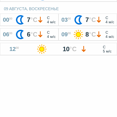
09 АВГУСТА, ВОСКРЕСЕНЬЕ
С
С
7
°
C
7
°
C
00
03
00
00
4 м/с
4 м/с
С
С
6
°
C
8
°
C
06
09
00
00
4 м/с
4 м/с
С
10
°
C
12
00
5 м/с