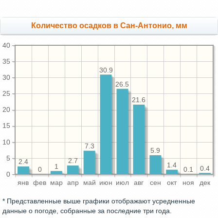
Количество осадков в Сан-Антонио, мм
40
35
30.9
30
26.5
25
21.6
20
15
10
7.3
5.9
5
2.7
2.4
1.4
1
0.4
0.1
0
0
янв
фев
мар
апр
май
июн
июл
авг
сен
окт
ноя
дек
* Представленные выше графики отображают усредненные
данные о погоде, собранные за последние три года.