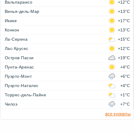
Вальпараисо
+12°C
Винья-дель-Мар
+13°C
Икике
+17°C
Конкон
+13°C
Ла-Серена
+15°C
Лас-Крусес
+12°C
Остров Пасхи
+19°C
Пунта-Аренас
+4°C
Пуэрто-Монт
+6°C
Пуэрто-Наталес
+4°C
Торрес-дель-Пайне
+1°C
Чилоэ
+7°C
все курорты