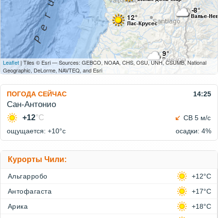
Leaflet
| Tiles © Esri — Sources: GEBCO, NOAA, CHS, OSU, UNH, CSUMB, National
Geographic, DeLorme, NAVTEQ, and Esri
ПОГОДА СЕЙЧАС
14:25
Сан-Антонио
+12
°C
СВ 5 м/с
ощущается: +10°c
осадки: 4%
Курорты Чили:
Альгарробо
+12°C
Антофагаста
+17°C
Арика
+18°C