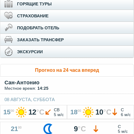
ГОРЯЩИЕ ТУРЫ
СТРАХОВАНИЕ
ПОДОБРАТЬ ОТЕЛЬ
ЗАКАЗАТЬ ТРАНСФЕР
ЭКСКУРСИИ
Прогноз на 24 часа вперед
Сан-Антонио
Местное время:
14:25
08 АВГУСТА, СУББОТА
СВ
С
12
°
C
10
°
C
15
18
00
00
5 м/с
6 м/с
С
9
°
C
21
00
5 м/с