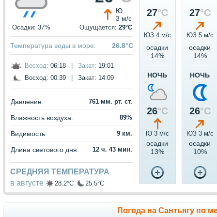
Ю
27
°C
27
°C
3 м/с
Осадки: 37%
Ощущается:
29°C
ЮЗ 4 м/c
ЮЗ 5 м/c
Температура воды в море:
26.8°C
осадки
осадки
14%
14%
Восход:
06:18
|
Закат:
19:01
НОЧЬ
НОЧЬ
Восход:
00:39
|
Закат:
14:09
Давление:
761 мм. рт. ст.
26
°C
26
°C
Влажность воздуха:
89%
Видимость:
9 км.
Ю 3 м/c
ЮЗ 3 м/c
осадки
осадки
Длина светового дня:
12 ч. 43 мин.
13%
10%
СРЕДНЯЯ ТЕМПЕРАТУРА
в августе
28.2°C
25.5°C
Погода на Сантьягу по м