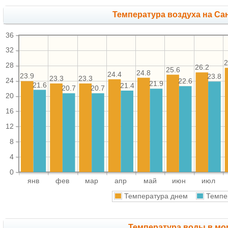
Температура воздуха на Сан
36
32
2
28
26.2
25.6
24.8
24.4
23.9
23.8
23.3
23.3
24
22.6
21.9
21.6
21.4
20.7
20.7
20
16
12
8
4
0
янв
фев
мар
апр
май
июн
июл
Температура днем
Темпе
Температура воды в мор