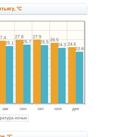
тьягу, °C
27.9
27.8
7.4
26.5
25.7
25.5
25.1
24.6
24.3
22.6
авг
сен
окт
ноя
дек
ратура ночью
е, °C