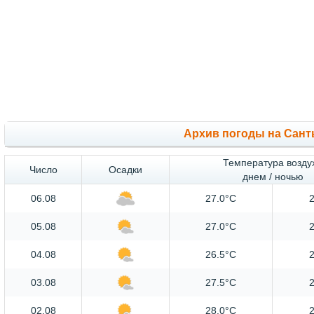
Архив погоды на Сант
Температура возду
Число
Осадки
днем / ночью
06.08
27.0°C
2
05.08
27.0°C
2
04.08
26.5°C
2
03.08
27.5°C
2
02.08
28.0°C
2