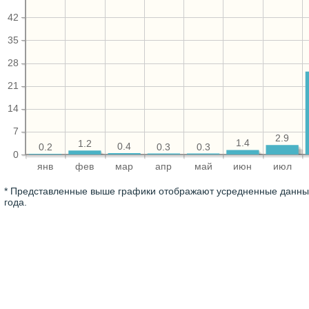
42
35
28
21
14
7
2.9
1.4
1.2
0.4
0.3
0.3
0.2
0
янв
фев
мар
апр
май
июн
июл
* Представленные выше графики отображают усредненные данные
года.