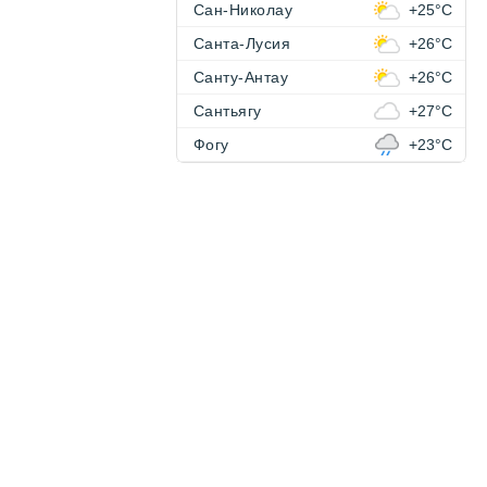
Сан-Николау
+25°C
Санта-Лусия
+26°C
Санту-Антау
+26°C
Сантьягу
+27°C
Фогу
+23°C