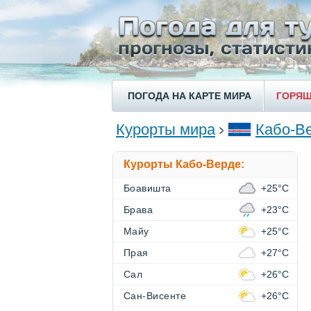
ПОГОДА НА КАРТЕ МИРА
ГОРЯЩ
Курорты мира
Кабо-В
Курорты Кабо-Верде:
Боавишта
+25°C
Брава
+23°C
Майу
+25°C
Прая
+27°C
Сал
+26°C
Сан-Висенте
+26°C