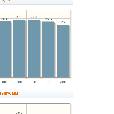
27.4
27.4
26.6
26.5
25
авг
сен
окт
ноя
дек
тьягу, мм
45.4