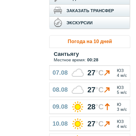
ЗАКАЗАТЬ ТРАНСФЕР
ЭКСКУРСИИ
Погода на 10 дней
Сантьягу
Местное время:
00:28
ЮЗ
27
°
C
07.08
4 м/с
ЮЗ
27
°
C
08.08
5 м/с
Ю
28
°
C
09.08
3 м/с
ЮЗ
27
°
C
10.08
4 м/с