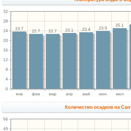
32
28
25.1
23.9
23.7
23.4
23.1
24
22.7
22.7
20
16
12
8
4
0
янв
фев
мар
апр
май
июн
июл
Количество осадков на Сан
56
49