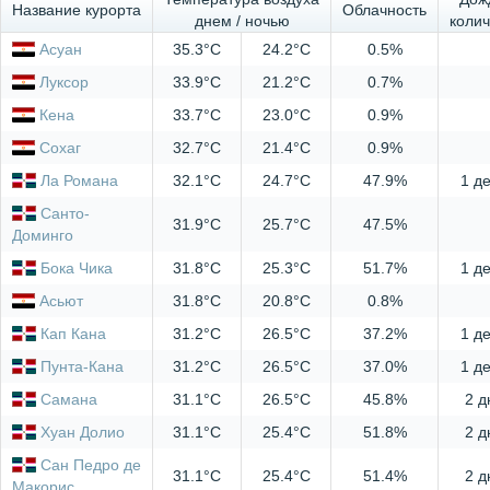
Название курорта
Облачность
днем / ночью
колич
Асуан
35.3°C
24.2°C
0.5%
Луксор
33.9°C
21.2°C
0.7%
Кена
33.7°C
23.0°C
0.9%
Сохаг
32.7°C
21.4°C
0.9%
Ла Романа
32.1°C
24.7°C
47.9%
1 д
Санто-
31.9°C
25.7°C
47.5%
Доминго
Бока Чика
31.8°C
25.3°C
51.7%
1 д
Асьют
31.8°C
20.8°C
0.8%
Кап Кана
31.2°C
26.5°C
37.2%
1 д
Пунта-Кана
31.2°C
26.5°C
37.0%
1 д
Самана
31.1°C
26.5°C
45.8%
2 д
Хуан Долио
31.1°C
25.4°C
51.8%
2 д
Сан Педро де
31.1°C
25.4°C
51.4%
2 д
Макорис