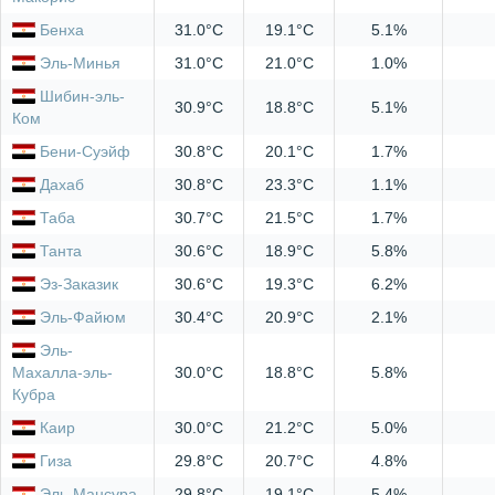
Бенха
31.0°C
19.1°C
5.1%
Эль-Минья
31.0°C
21.0°C
1.0%
Шибин-эль-
30.9°C
18.8°C
5.1%
Ком
Бени-Суэйф
30.8°C
20.1°C
1.7%
Дахаб
30.8°C
23.3°C
1.1%
Таба
30.7°C
21.5°C
1.7%
Танта
30.6°C
18.9°C
5.8%
Эз-Заказик
30.6°C
19.3°C
6.2%
Эль-Файюм
30.4°C
20.9°C
2.1%
Эль-
Махалла-эль-
30.0°C
18.8°C
5.8%
Кубра
Каир
30.0°C
21.2°C
5.0%
Гиза
29.8°C
20.7°C
4.8%
Эль-Мансура
29.8°C
19.1°C
5.4%