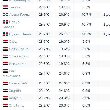
Тальха
29.8°C
19.1°C
5.3%
Арена Горда
29.7°C
26.9°C
40.7%
1 д
Плайя
29.7°C
26.9°C
40.7%
1 д
Баваро
Пуэрто Плата
29.7°C
26.1°C
44.6%
1 д
Суэц
29.7°C
19.3°C
3.6%
Новый Каир
29.7°C
19.6°C
5.0%
Эль-Хафайр
29.6°C
19.0°C
3.6%
Исмаилия
29.5°C
19.3°C
5.8%
Рас
29.4°C
24.6°C
0.9%
Мохаммед
Наама Бей
29.4°C
24.6°C
0.9%
Хадаба
29.4°C
24.6°C
0.9%
Хелуан
29.2°C
20.3°C
3.8%
Эль-Гуна
29.2°C
23.3°C
0.6%