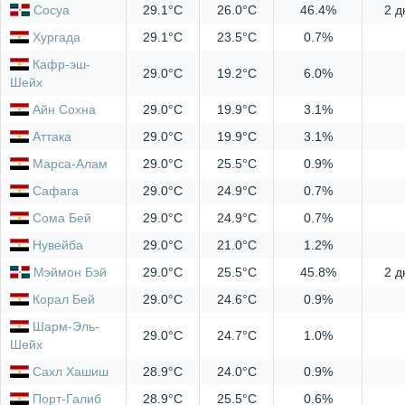
Сосуа
29.1°C
26.0°C
46.4%
2 д
Хургада
29.1°C
23.5°C
0.7%
Кафр-эш-
29.0°C
19.2°C
6.0%
Шейх
Айн Сохна
29.0°C
19.9°C
3.1%
Аттака
29.0°C
19.9°C
3.1%
Марса-Алам
29.0°C
25.5°C
0.9%
Сафага
29.0°C
24.9°C
0.7%
Сома Бей
29.0°C
24.9°C
0.7%
Нувейба
29.0°C
21.0°C
1.2%
Мэймон Бэй
29.0°C
25.5°C
45.8%
2 д
Корал Бей
29.0°C
24.6°C
0.9%
Шарм-Эль-
29.0°C
24.7°C
1.0%
Шейх
Сахл Хашиш
28.9°C
24.0°C
0.9%
Порт-Галиб
28.9°C
25.5°C
0.6%