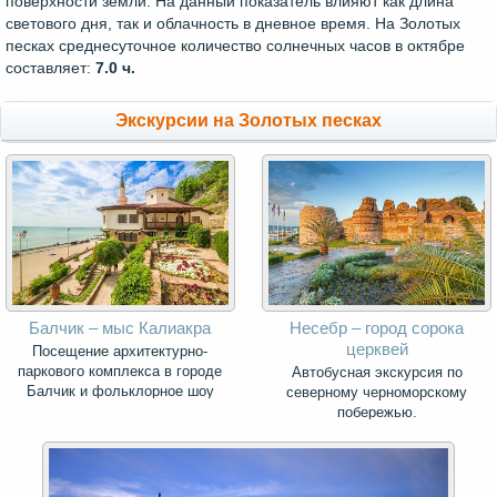
поверхности земли. На данный показатель влияют как длина
светового дня, так и облачность в дневное время. На Золотых
песках среднесуточное количество солнечных часов в октябре
составляет:
7.0 ч.
Экскурсии на Золотых песках
Балчик – мыс Калиакра
Несебр – город сорока
церквей
Посещение архитектурно-
паркового комплекса в городе
Автобусная экскурсия по
Балчик и фольклорное шоу
северному черноморскому
побережью.