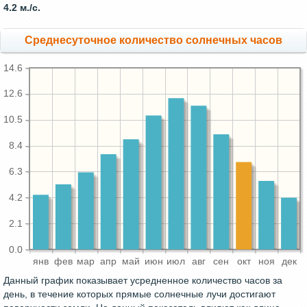
4.2 м./с.
Среднесуточное количество солнечных часов
14.6
12.6
10.5
8.4
6.3
4.2
2.1
0.0
янв
фев
мар
апр
май
июн
июл
авг
сен
окт
ноя
дек
Данный график показывает усредненное количество часов за
день, в течение которых прямые солнечные лучи достигают