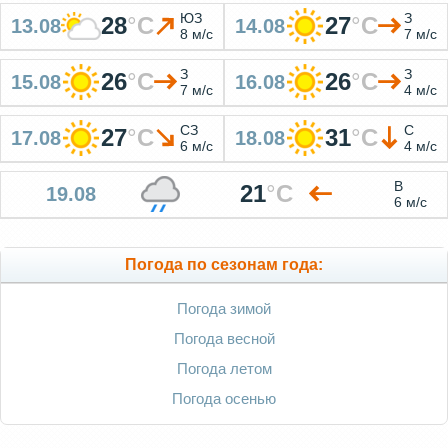
ЮЗ
З
28
°
C
27
°
C
13.08
14.08
8 м/с
7 м/с
З
З
26
°
C
26
°
C
15.08
16.08
7 м/с
4 м/с
СЗ
С
27
°
C
31
°
C
17.08
18.08
6 м/с
4 м/с
В
21
°
C
19.08
6 м/с
Погода по сезонам года:
Погода зимой
Погода весной
Погода летом
Погода осенью