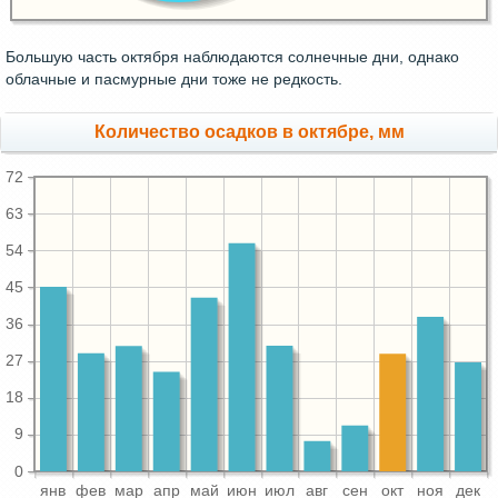
Большую часть октября наблюдаются солнечные дни, однако
облачные и пасмурные дни тоже не редкость.
Количество осадков в октябре, мм
72
63
54
45
36
27
18
9
0
янв
фев
мар
апр
май
июн
июл
авг
сен
окт
ноя
дек