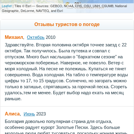
Leaflet
| Tiles © Esri — Sources: GEBCO, NOAA, CHS, OSU, UNH, CSUMB, National
Geographic, DeLorme, NAVTEQ, and Esri
Отзывы туристов о погоде
Михаил
,
Октябрь
2010
Здравствуйте. Вторая половина октября точнее заезд с 22
октября. Так получилось. Была путевка и совпал с
отпуском. Много был наслышан о "бархатном сезоне" на
черноморском побережье. Наверное, не повезло. Ветер с
моря холодный. На песке не полежишь. Купаться не тянет
совершенно. Вода холодная. На табло о температуре воды
цифры то 17, то 15 градусов. Солнечно, но загорать можно
только в затишье, спрятавшись за горочкой песка. Сгореть
удалось,тем не менее. Будет выбор надо ехать на месяц
раньше.
Алиса
,
Июнь
2023
Болгария довольно популярная страна для отдыха,
особенно радует курорт Золотые Пески. Здесь больше
молодые люди любят тусоваться, поскольку ночная жизнь