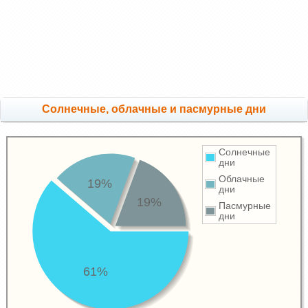
Cолнечные, облачные и пасмурные дни
Солнечные
дни
Облачные
19%
дни
19%
Пасмурные
дни
61%