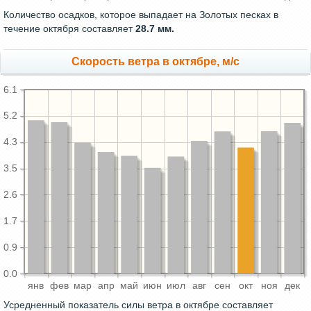
Количество осадков, которое выпадает на Золотых песках в
течение октября составляет
28.7 мм.
Скорость ветра в октябре, м/с
6.1
5.2
4.3
3.5
2.6
1.7
0.9
0.0
янв
фев
мар
апр
май
июн
июл
авг
сен
окт
ноя
дек
Усредненный показатель силы ветра в октябре составляет