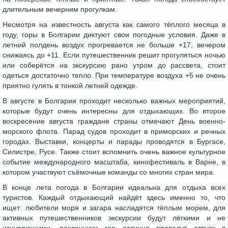
длительным вечерним прогулкам.
Несмотря на известность августа как самого тёплого месяца в
году, горы в Болгарии диктуют свои погодные условия. Даже в
летний полдень воздух прогревается не больше +17, вечером
снижаясь до +11. Если путешественник решит прогуляться ночью
или соберётся на экскурсию рано утром до рассвета, стоит
одеться достаточно тепло. При температуре воздуха +5 не очень
приятно гулять в тонкой летней одежде.
В августе в Болгарии проходит несколько важных мероприятий,
которые будут очень интересны для отдыхающих. Во второе
воскресение августа граждане страны отмечают День военно-
морского флота. Парад судов проходит в приморских и речных
городах. Выставки, концерты и парады проводятся в Бургасе,
Силистре, Русе. Также стоит вспомнить очень важное культурное
событие международного масштаба, кинофестиваль в Варне, в
котором участвуют съёмочные команды со многих стран мира.
В конце лета погода в Болгарии идеальна для отдыха всех
туристов. Каждый отдыхающий найдёт здесь именно то, что
ищет: любители моря и загара насладятся тёплым морем, для
активных путешественников экскурсии будут лёгкими и не