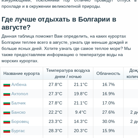
изнуряющими, поклонники гор отлично проведут отпуск в
прохладе и в окружении великолепной природы.
Где лучше отдыхать в Болгарии в
августе?
Данная таблица поможет Вам определить, на каких курортах
Болгарии теплее всего в августе, узнать где меньше дождей и
больше ясных дней. Хотите узнать где самое теплое море? Мы
также предоставляем информацию о температуре воды на
морских курортах.
Температура воздуха
Дож
Название курорта
Облачность
днем / ночью
колич
Албена
27.8°C
21.1°C
16.7%
Ахтопол
27.3°C
19.8°C
16.9%
Балчик
27.8°C
21.1°C
17.0%
Банско
22.2°C
9.4°C
27.6%
2 д
Боровец
23.3°C
14.3°C
30.0%
2 д
Бургас
28.3°C
20.3°C
15.9%