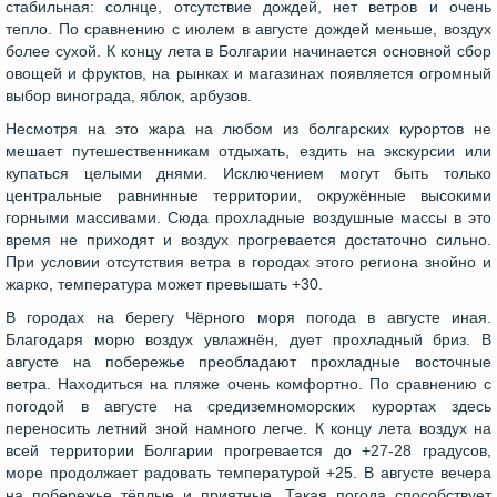
стабильная: солнце, отсутствие дождей, нет ветров и очень
тепло. По сравнению с июлем в августе дождей меньше, воздух
более сухой. К концу лета в Болгарии начинается основной сбор
овощей и фруктов, на рынках и магазинах появляется огромный
выбор винограда, яблок, арбузов.
Несмотря на это жара на любом из болгарских курортов не
мешает путешественникам отдыхать, ездить на экскурсии или
купаться целыми днями. Исключением могут быть только
центральные равнинные территории, окружённые высокими
горными массивами. Сюда прохладные воздушные массы в это
время не приходят и воздух прогревается достаточно сильно.
При условии отсутствия ветра в городах этого региона знойно и
жарко, температура может превышать +30.
В городах на берегу Чёрного моря погода в августе иная.
Благодаря морю воздух увлажнён, дует прохладный бриз. В
августе на побережье преобладают прохладные восточные
ветра. Находиться на пляже очень комфортно. По сравнению с
погодой в августе на средиземноморских курортах здесь
переносить летний зной намного легче. К концу лета воздух на
всей территории Болгарии прогревается до +27-28 градусов,
море продолжает радовать температурой +25. В августе вечера
на побережье тёплые и приятные. Такая погода способствует