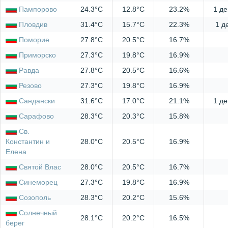
Пампорово
24.3°C
12.8°C
23.2%
1 де
Пловдив
31.4°C
15.7°C
22.3%
1 д
Поморие
27.8°C
20.5°C
16.7%
Приморско
27.3°C
19.8°C
16.9%
Равда
27.8°C
20.5°C
16.6%
Резово
27.3°C
19.8°C
16.9%
Сандански
31.6°C
17.0°C
21.1%
1 де
Сарафово
28.3°C
20.3°C
15.8%
Св.
Константин и
28.0°C
20.5°C
16.9%
Елена
Святой Влас
28.0°C
20.5°C
16.7%
Синеморец
27.3°C
19.8°C
16.9%
Созополь
28.3°C
20.2°C
15.6%
Солнечный
28.1°C
20.2°C
16.5%
берег