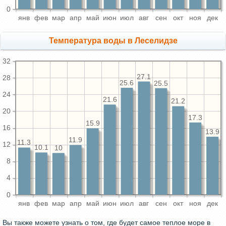
0
янв
фев
мар
апр
май
июн
июл
авг
сен
окт
ноя
дек
Температура воды в Леселидзе
32
27.1
28
25.6
25.5
24
21.6
21.2
20
17.3
15.9
16
13.9
11.9
11.3
12
10.1
10
8
4
0
янв
фев
мар
апр
май
июн
июл
авг
сен
окт
ноя
дек
Вы также можете узнать о том, где будет самое теплое море в