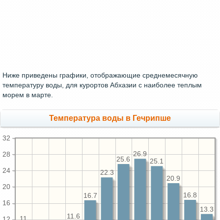
Ниже приведены графики, отображающие среднемесячную
температуру воды, для курортов Абхазии с наиболее теплым
морем в марте.
Температура воды в Гечрипше
32
26.9
28
25.6
25.1
24
22.3
20.9
20
16.8
16.7
16
13.3
11.6
11
12