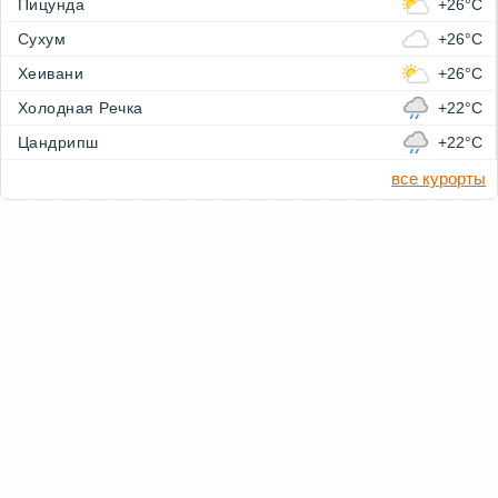
Пицунда
+26°C
Сухум
+26°C
Хеивани
+26°C
Холодная Речка
+22°C
Цандрипш
+22°C
все курорты