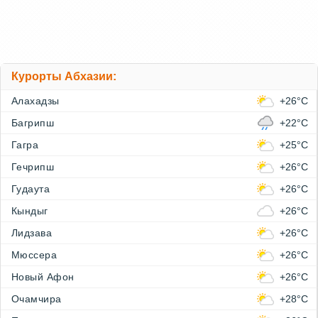
Курорты Абхазии:
Алахадзы
+26°C
Багрипш
+22°C
Гагра
+25°C
Гечрипш
+26°C
Гудаута
+26°C
Кындыг
+26°C
Лидзава
+26°C
Мюссера
+26°C
Новый Афон
+26°C
Очамчира
+28°C