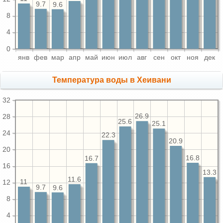
9.7
9.6
8
4
0
янв
фев
мар
апр
май
июн
июл
авг
сен
окт
ноя
дек
Температура воды в Хеивани
32
26.9
28
25.6
25.1
24
22.3
20.9
20
16.8
16.7
16
13.3
11.6
11
12
9.7
9.6
8
4