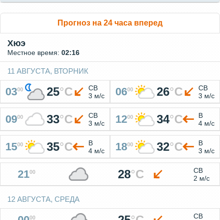
Прогноз на 24 часа вперед
Хюэ
Местное время:
02:16
11 АВГУСТА, ВТОРНИК
СВ
СВ
25
°
C
26
°
C
03
06
00
00
3 м/с
3 м/с
СВ
В
33
°
C
34
°
C
09
12
00
00
3 м/с
4 м/с
В
В
35
°
C
32
°
C
15
18
00
00
4 м/с
3 м/с
СВ
28
°
C
21
00
2 м/с
12 АВГУСТА, СРЕДА
СВ
25
°
C
00
00