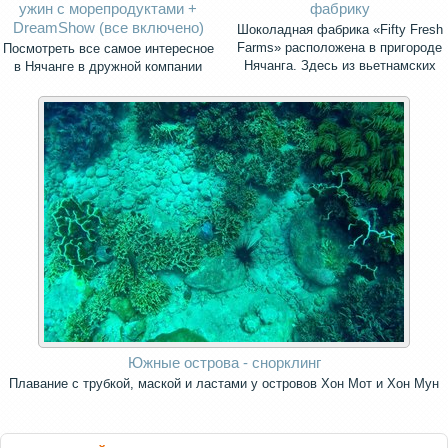
ужин с морепродуктами +
фабрику
DreamShow (все включено)
Шоколадная фабрика «Fifty Fresh
Farms» расположена в пригороде
Посмотреть все самое интересное
Нячанга. Здесь из вьетнамских
в Нячанге в дружной компании
какао-бобов делают премиальный
шоколад высочайшего качества.
Южные острова - снорклинг
Плавание с трубкой, маской и ластами у островов Хон Мот и Хон Мун