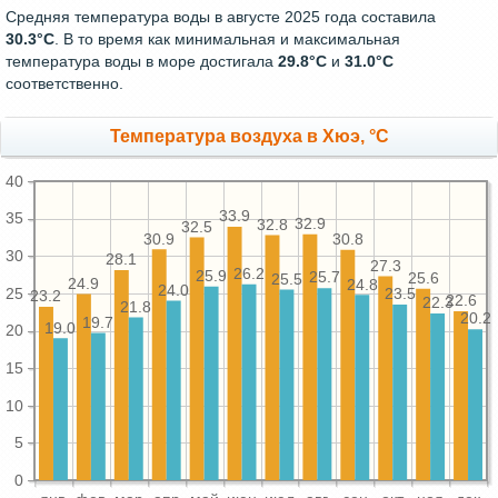
Средняя температура воды в августе 2025 года составила
30.3°C
. В то время как минимальная и максимальная
температура воды в море достигала
29.8°C
и
31.0°C
соответственно.
Температура воздуха в Хюэ, °C
40
33.9
35
32.9
32.8
32.5
30.9
30.8
30
28.1
27.3
26.2
25.9
25.7
25.6
25.5
24.9
24.8
24.0
25
23.5
23.2
22.6
22.3
21.8
20.2
19.7
19.0
20
15
10
5
0