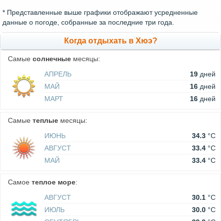
* Представленные выше графики отображают усредненные
данные о погоде, собранные за последние три года.
Когда отдыхать в Хюэ?
Самые
солнечные
месяцы:
АПРЕЛЬ
19
дней
МАЙ
16
дней
МАРТ
16
дней
Самые
теплые
месяцы:
ИЮНЬ
34.3
°C
АВГУСТ
33.4
°C
МАЙ
33.4
°C
Самое
теплое море
:
АВГУСТ
30.1
°C
ИЮЛЬ
30.0
°C