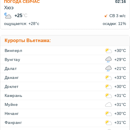
ПОГОДА СЕЙЧАС
02:16
Хюэ
+25
°C
СВ 3 м/с
ощущается: +28°c
осадки: 11%
Курорты Вьетнама:
Винперл
+30°C
Вунгтау
+29°C
Далат
+21°C
Дананг
+33°C
Доклет
+30°C
Камрань
+31°C
Муйне
+31°C
Нячанг
+30°C
Фанранг
+31°C