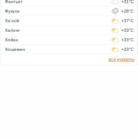
Фантьет
+31°C
Фукуок
+28°C
Ха'ной
+37°C
Халонг
+33°C
Хойан
+33°C
Хошимин
+33°C
все курорты