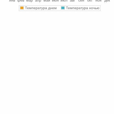
янв
фев
мар
апр
май
июн
июл
авг
сен
окт
ноя
дек
Температура днем
Температура ночью