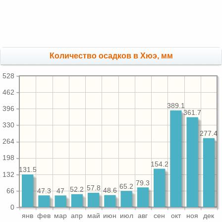
Количество осадков в Хюэ, мм
528
462
389.1
396
361.7
330
277.4
264
198
154.2
131.5
132
79.3
65.2
57.8
52.2
48.6
47.3
66
47
0
янв
фев
мар
апр
май
июн
июл
авг
сен
окт
ноя
дек