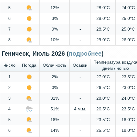
5
12%
-
28.0°C
24.0°C
6
3%
-
28.0°C
25.0°C
7
9%
-
28.5°C
25.0°C
8
10%
-
29.0°C
26.0°C
Геническ, Июль 2026 (
подробнее
)
Температура воздух
Число
Погода
Облачность
Осадки
днем / ночью
1
2%
-
27.0°C
23.5°C
2
0%
-
26.5°C
23.0°C
3
31%
-
28.0°C
24.0°C
4
51%
4 м.м.
26.5°C
23.5°C
5
18%
-
23.5°C
18.0°C
6
14%
-
25.5°C
19.0°C