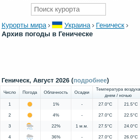
Курорты мира
Украина
Геническ
Архив погоды в Геническе
Геническ, Август 2026 (
подробнее
)
Температура воздух
Число
Погода
Облачность
Осадки
днем / ночью
1
1%
-
27.0°C
21.5°C
2
4%
-
27.0°C
22.5°C
3
22%
1 м.м.
27.5°C
24.0°C
4
36%
-
27.0°C
26.0°C