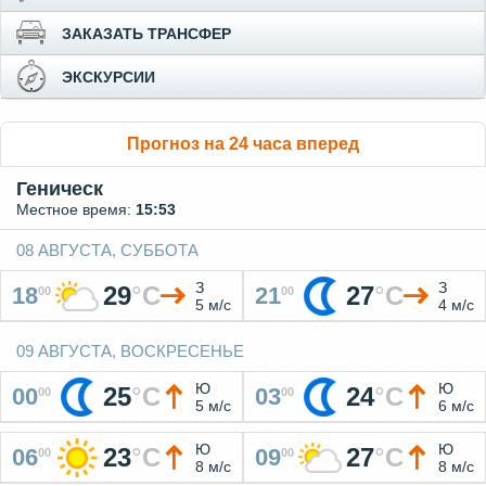
ЗАКАЗАТЬ ТРАНСФЕР
ЭКСКУРСИИ
Прогноз на 24 часа вперед
Геническ
Местное время:
15:53
08 АВГУСТА, СУББОТА
З
З
29
°
C
27
°
C
18
21
00
00
5 м/с
4 м/с
09 АВГУСТА, ВОСКРЕСЕНЬЕ
Ю
Ю
25
°
C
24
°
C
00
03
00
00
5 м/с
6 м/с
Ю
Ю
23
°
C
27
°
C
06
09
00
00
8 м/с
8 м/с