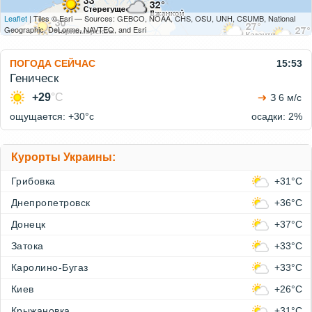
Leaflet
| Tiles © Esri — Sources: GEBCO, NOAA, CHS, OSU, UNH, CSUMB, National
Geographic, DeLorme, NAVTEQ, and Esri
ПОГОДА СЕЙЧАС
15:53
Геническ
+29
°C
З 6 м/с
ощущается: +30°c
осадки: 2%
Курорты Украины:
Грибовка
+31°C
Днепропетровск
+36°C
Донецк
+37°C
Затока
+33°C
Каролино-Бугаз
+33°C
Киев
+26°C
Крыжановка
+31°C