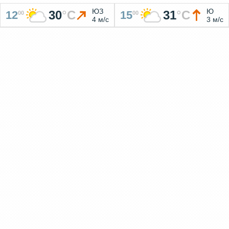
ЮЗ
Ю
30
°
C
31
°
C
12
15
00
00
4 м/с
3 м/с