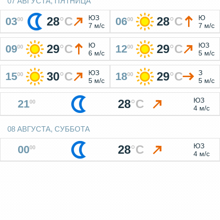
07 АВГУСТА, ПЯТНИЦА
ЮЗ
Ю
28
°
C
28
°
C
03
06
00
00
7 м/с
7 м/с
Ю
ЮЗ
29
°
C
29
°
C
09
12
00
00
6 м/с
5 м/с
ЮЗ
З
30
°
C
29
°
C
15
18
00
00
5 м/с
5 м/с
ЮЗ
28
°
C
21
00
4 м/с
08 АВГУСТА, СУББОТА
ЮЗ
28
°
C
00
00
4 м/с