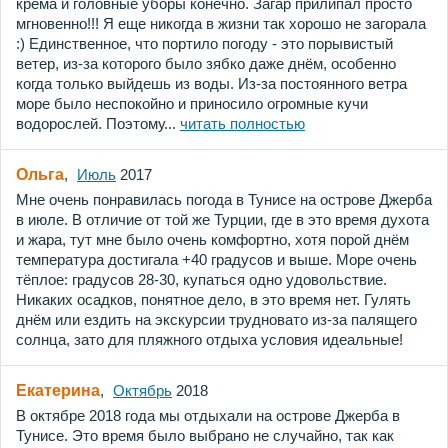
крема и головные уборы конечно. Загар прилипал просто
мгновенно!!! Я еще никогда в жизни так хорошо не загорала
:) Единственное, что портило погоду - это порывистый
ветер, из-за которого было зябко даже днём, особенно
когда только выйдешь из воды. Из-за постоянного ветра
море было неспокойно и приносило огромные кучи
водорослей. Поэтому...
читать полностью
Ольга
,
Июль
2017
Мне очень понравилась погода в Тунисе на острове Джерба
в июле. В отличие от той же Турции, где в это время духота
и жара, тут мне было очень комфортно, хотя порой днём
температура достигала +40 градусов и выше. Море очень
тёплое: градусов 28-30, купаться одно удовольствие.
Никаких осадков, понятное дело, в это время нет. Гулять
днём или ездить на экскурсии трудновато из-за палящего
солнца, зато для пляжного отдыха условия идеальные!
Екатерина
,
Октябрь
2018
В октябре 2018 года мы отдыхали на острове Джерба в
Тунисе. Это время было выбрано не случайно, так как