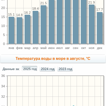
21.9
21.5
20
18.4
17.7
16.2
15.1
14.8
15
10
5
0
янв
фев
мар
апр
май
июн
июл
авг
сен
окт
ноя
дек
Температура воды в море в августе, °C
Данные за:
2025 год
2024 год
2023 год
36
34
32