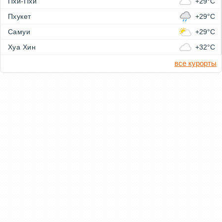
Пхи-Пхи
+29°C
Пхукет
+29°C
Самуи
+29°C
Хуа Хин
+32°C
все курорты