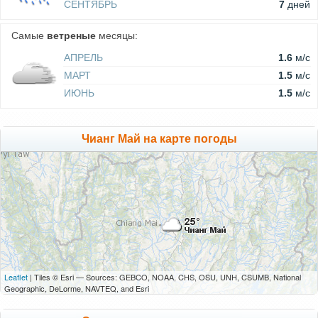
СЕНТЯБРЬ
7
дней
Самые
ветреные
месяцы:
АПРЕЛЬ
1.6
м/c
МАРТ
1.5
м/c
ИЮНЬ
1.5
м/c
Чианг Май на карте погоды
Leaflet
| Tiles © Esri — Sources: GEBCO, NOAA, CHS, OSU, UNH, CSUMB, National
Geographic, DeLorme, NAVTEQ, and Esri