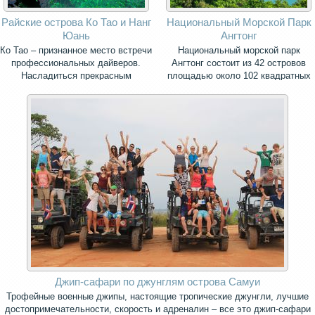
Райские острова Ко Тао и Нанг
Национальный Морской Парк
Юань
Ангтонг
Ко Тао – признанное место встречи
Национальный морской парк
профессиональных дайверов.
Ангтонг состоит из 42 островов
Насладиться прекрасным
площадью около 102 квадратных
подводным миром у его берегов
километров.
мечтают все любители
погружения.
Джип-сафари по джунглям острова Самуи
Трофейные военные джипы, настоящие тропические джунгли, лучшие
достопримечательности, скорость и адреналин – все это джип-сафари