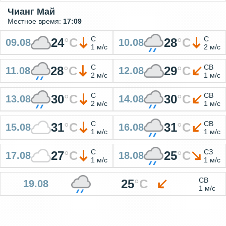
Чианг Май
Местное время:
17:09
С
С
24
°
C
28
°
C
09.08
10.08
1 м/с
2 м/с
С
СВ
28
°
C
29
°
C
11.08
12.08
2 м/с
1 м/с
С
СВ
30
°
C
30
°
C
13.08
14.08
2 м/с
1 м/с
С
СВ
31
°
C
31
°
C
15.08
16.08
1 м/с
1 м/с
С
СЗ
27
°
C
25
°
C
17.08
18.08
1 м/с
1 м/с
СВ
25
°
C
19.08
1 м/с