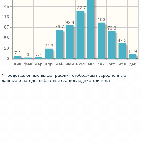
145
132.7
116
100
92.4
79.7
87
76.3
58
42.3
27.3
29
11.9
7.5
3.7
3
0
янв
фев
мар
апр
май
июн
июл
авг
сен
окт
ноя
дек
* Представленные выше графики отображают усредненные
данные о погоде, собранные за последние три года.