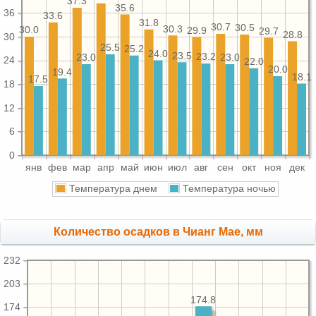
37.3
35.6
36
33.6
31.8
30.7
30.5
30.3
30.0
29.9
29.7
28.8
30
25.5
25.2
24.0
23.5
23.2
23.0
23.0
24
22.0
20.0
19.4
18.1
17.5
18
12
6
0
янв
фев
мар
апр
май
июн
июл
авг
сен
окт
ноя
дек
Температура днем
Температура ночью
Количество осадков в Чианг Мае, мм
232
203
174.8
174