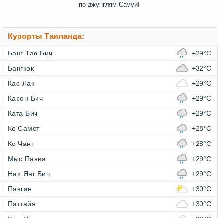
по джунглям Самуи!
Курорты Таиланда:
Банг Тао Бич
+29°C
Бангкок
+32°C
Као Лак
+29°C
Карон Бич
+29°C
Ката Бич
+29°C
Ко Самет
+28°C
Ко Чанг
+28°C
Мыс Панва
+29°C
Наи Янг Бич
+29°C
Панган
+30°C
Паттайя
+30°C