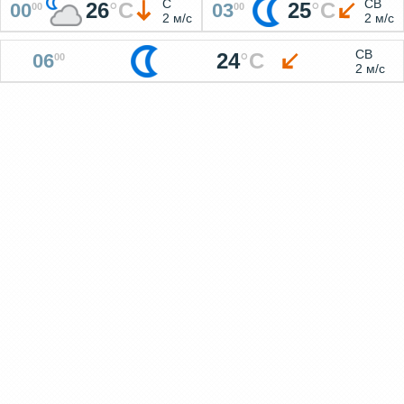
С
СВ
26
°
C
25
°
C
00
03
00
00
2 м/с
2 м/с
СВ
24
°
C
06
00
2 м/с