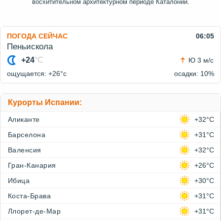
восхитительном архитектурном периоде Каталонии.
ПОГОДА СЕЙЧАС
06:05
Пеньискола
+24
°C
Ю 3 м/с
ощущается: +26°c
осадки: 10%
Курорты Испании:
Аликанте
+32°C
Барселона
+31°C
Валенсия
+32°C
Гран-Канария
+26°C
Ибица
+30°C
Коста-Брава
+31°C
Ллорет-де-Мар
+31°C