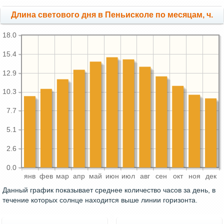
Длина светового дня в Пеньисколе по месяцам, ч.
18.0
15.4
12.9
10.3
7.7
5.1
2.6
0.0
янв
фев
мар
апр
май
июн
июл
авг
сен
окт
ноя
дек
Данный график показывает среднее количество часов за день, в
течение которых солнце находится выше линии горизонта.