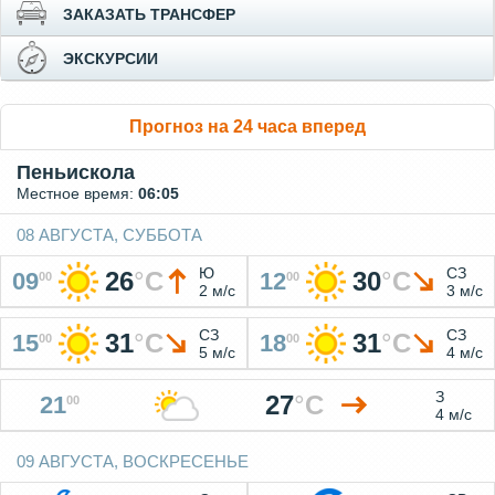
ЗАКАЗАТЬ ТРАНСФЕР
ЭКСКУРСИИ
Прогноз на 24 часа вперед
Пеньискола
Местное время:
06:05
08 АВГУСТА, СУББОТА
Ю
СЗ
26
°
C
30
°
C
09
12
00
00
2 м/с
3 м/с
СЗ
СЗ
31
°
C
31
°
C
15
18
00
00
5 м/с
4 м/с
З
27
°
C
21
00
4 м/с
09 АВГУСТА, ВОСКРЕСЕНЬЕ