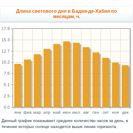
Длина светового дня в Бадия-де-Хабия по
месяцам, ч.
17.8
15.3
12.7
10.2
7.6
5.1
2.5
0.0
янв
фев
мар
апр
май
июн
июл
авг
сен
окт
ноя
дек
Данный график показывает среднее количество часов за день, в
течение которых солнце находится выше линии горизонта.