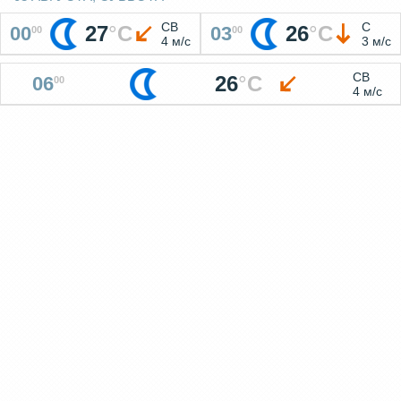
СВ
С
27
°
C
26
°
C
00
03
00
00
4 м/с
3 м/с
СВ
26
°
C
06
00
4 м/с