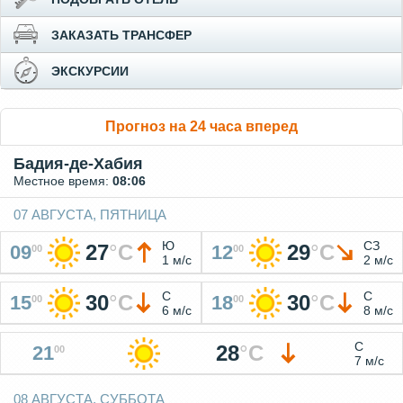
ЗАКАЗАТЬ ТРАНСФЕР
ЭКСКУРСИИ
Прогноз на 24 часа вперед
Бадия-де-Хабия
Местное время:
08:06
07 АВГУСТА, ПЯТНИЦА
Ю
СЗ
27
°
C
29
°
C
09
12
00
00
1 м/с
2 м/с
С
С
30
°
C
30
°
C
15
18
00
00
6 м/с
8 м/с
С
28
°
C
21
00
7 м/с
08 АВГУСТА, СУББОТА