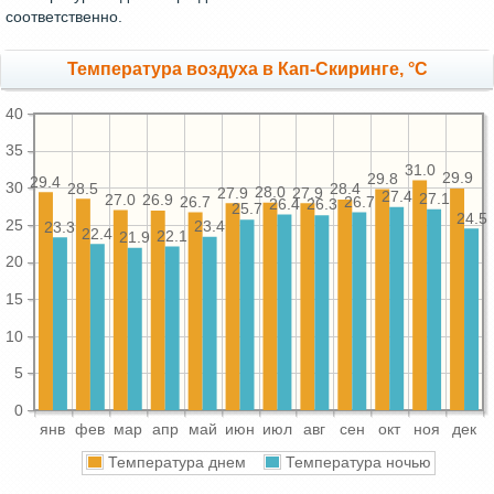
соответственно.
Температура воздуха в Кап-Скиринге, °C
40
35
31.0
29.9
29.8
29.4
30
28.5
28.4
28.0
27.9
27.9
27.4
27.1
27.0
26.9
26.7
26.7
26.4
26.3
25.7
24.5
25
23.4
23.3
22.4
22.1
21.9
20
15
10
5
0
янв
фев
мар
апр
май
июн
июл
авг
сен
окт
ноя
дек
Температура днем
Температура ночью