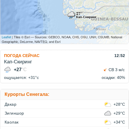
Leaflet
| Tiles © Esri — Sources: GEBCO, NOAA, CHS, OSU, UNH, CSUMB, National
Geographic, DeLorme, NAVTEQ, and Esri
ПОГОДА СЕЙЧАС
12:52
Кап-Скиринг
+27
°C
СВ 3 м/с
ощущается: +31°c
осадки: 40%
Курорты Сенегала:
Дакар
+28°C
Зигиншор
+29°C
Каолак
+34°C