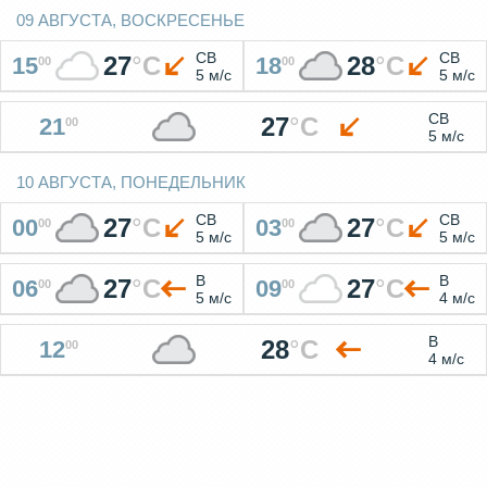
09 АВГУСТА, ВОСКРЕСЕНЬЕ
СВ
СВ
27
°
C
28
°
C
15
18
00
00
5 м/с
5 м/с
СВ
27
°
C
21
00
5 м/с
10 АВГУСТА, ПОНЕДЕЛЬНИК
СВ
СВ
27
°
C
27
°
C
00
03
00
00
5 м/с
5 м/с
В
В
27
°
C
27
°
C
06
09
00
00
5 м/с
4 м/с
В
28
°
C
12
00
4 м/с