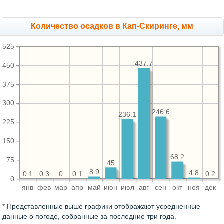
Количество осадков в Кап-Скиринге, мм
525
437.7
450
375
300
246.6
236.1
225
150
68.2
75
45
8.9
4.8
0.3
0.2
0.1
0.1
0
0
янв
фев
мар
апр
май
июн
июл
авг
сен
окт
ноя
дек
* Представленные выше графики отображают усредненные
данные о погоде, собранные за последние три года.