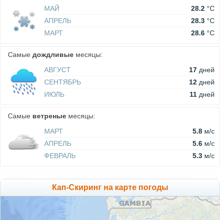
МАЙ
28.2
°C
АПРЕЛЬ
28.3
°C
МАРТ
28.6
°C
Самые
дождливые
месяцы:
АВГУСТ
17
дней
СЕНТЯБРЬ
12
дней
ИЮЛЬ
11
дней
Самые
ветреные
месяцы:
МАРТ
5.8
м/c
АПРЕЛЬ
5.6
м/c
ФЕВРАЛЬ
5.3
м/c
Кап-Скиринг на карте погоды