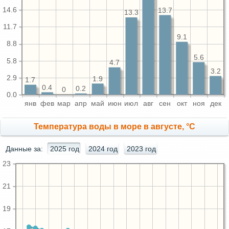
14.6
13.7
13.3
11.7
9.1
8.8
5.6
5.8
4.7
3.2
2.9
1.9
1.7
0.4
0.2
0
0.0
янв
фев
мар
апр
май
июн
июл
авг
сен
окт
ноя
дек
Температура воды в море в августе, °C
Данные за:
2025 год
2024 год
2023 год
23
21
19