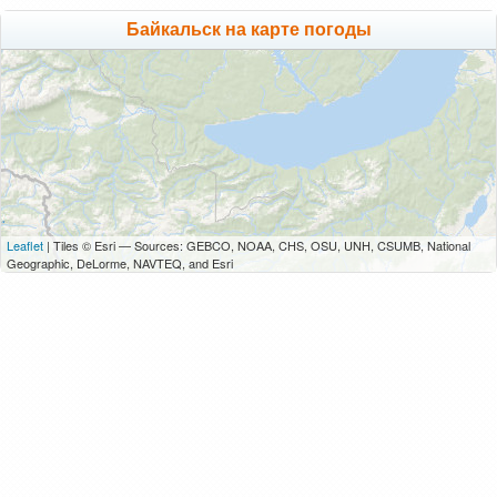
Байкальск на карте погоды
Leaflet
| Tiles © Esri — Sources: GEBCO, NOAA, CHS, OSU, UNH, CSUMB, National
Geographic, DeLorme, NAVTEQ, and Esri