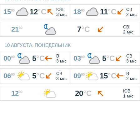
ЮВ
СВ
12
°
C
11
°
C
15
18
00
00
3 м/с
2 м/с
СВ
7
°
C
21
00
2 м/с
10 АВГУСТА, ПОНЕДЕЛЬНИК
В
СВ
5
°
C
5
°
C
00
03
00
00
3 м/с
3 м/с
СВ
В
5
°
C
15
°
C
06
09
00
00
3 м/с
2 м/с
ЮВ
20
°
C
12
00
1 м/с