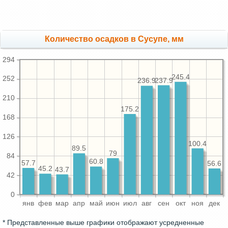
Количество осадков в Сусупе, мм
294
245.4
252
237.9
236.9
210
175.2
168
126
100.4
89.5
79
84
60.8
57.7
56.6
45.2
43.7
42
0
янв
фев
мар
апр
май
июн
июл
авг
сен
окт
ноя
дек
* Представленные выше графики отображают усредненные