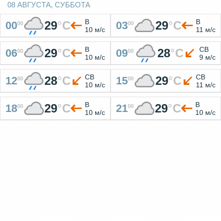
08 АВГУСТА, СУББОТА
В
В
29
°
C
29
°
C
00
03
00
00
10 м/с
11 м/с
В
СВ
29
°
C
28
°
C
06
09
00
00
10 м/с
9 м/с
СВ
СВ
28
°
C
29
°
C
12
15
00
00
10 м/с
11 м/с
В
В
29
°
C
29
°
C
18
21
00
00
10 м/с
10 м/с