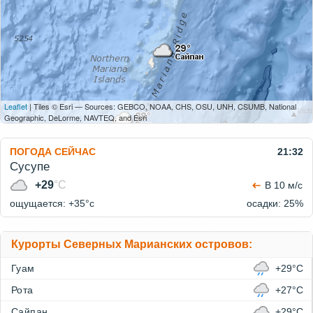
Leaflet
| Tiles © Esri — Sources: GEBCO, NOAA, CHS, OSU, UNH, CSUMB, National
Geographic, DeLorme, NAVTEQ, and Esri
ПОГОДА СЕЙЧАС
21:32
Сусупе
+29
°C
В 10 м/с
ощущается: +35°c
осадки: 25%
Курорты Северных Марианских островов:
Гуам
+29°C
Рота
+27°C
Сайпан
+29°C