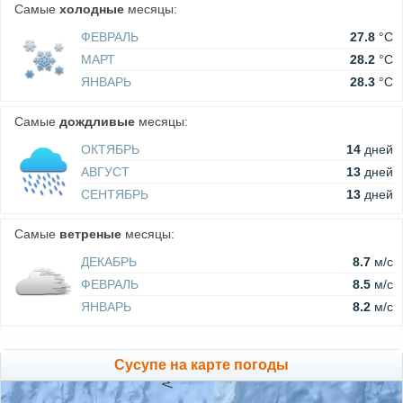
Самые
холодные
месяцы:
ФЕВРАЛЬ
27.8
°C
МАРТ
28.2
°C
ЯНВАРЬ
28.3
°C
Самые
дождливые
месяцы:
ОКТЯБРЬ
14
дней
АВГУСТ
13
дней
СЕНТЯБРЬ
13
дней
Самые
ветреные
месяцы:
ДЕКАБРЬ
8.7
м/c
ФЕВРАЛЬ
8.5
м/c
ЯНВАРЬ
8.2
м/c
Сусупе на карте погоды