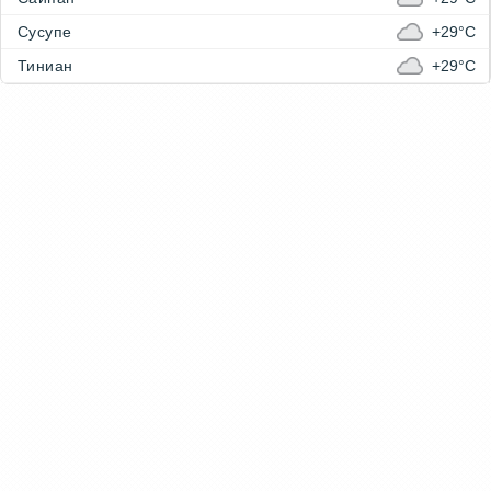
Сусупе
+29°C
Тиниан
+29°C