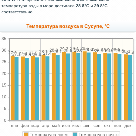
температура воды в море достигала
28.8°C
и
29.8°C
соответственно.
Температура воздуха в Сусупе, °C
35
29.5
29.4
29.3
29.1
29.0
28.9
28.9
28.8
28.8
30
28.6
28.6
28.5
28.5
28.2
28.1
28.1
27.9
27.6
27.5
27.4
27.3
27.1
26.9
26.8
25
20
15
10
5
0
янв
фев
мар
апр
май
июн
июл
авг
сен
окт
ноя
дек
Температура днем
Температура ночью