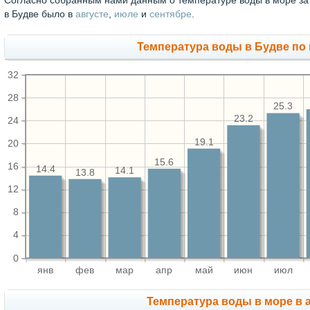
Согласно собранным нами данным о температуре воды в море за
в Будве было в
августе
,
июле
и
сентябре
.
Температура воды в Будве по 
32
28
25.3
23.2
24
19.1
20
15.6
16
14.4
14.1
13.8
12
8
4
0
янв
фев
мар
апр
май
июн
июл
Температура воды в море в а