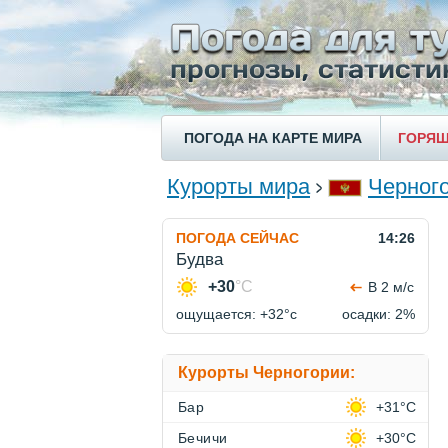
ПОГОДА НА КАРТЕ МИРА
ГОРЯЩ
Курорты мира
Черног
ПОГОДА СЕЙЧАС
14:26
Будва
+30
°C
В 2 м/с
ощущается: +32°c
осадки: 2%
Курорты Черногории:
Бар
+31°C
Бечичи
+30°C