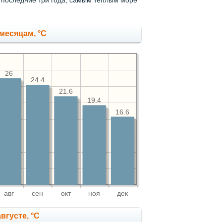
 последние три года, самым теплым море
месяцам, °C
26
24.4
21.6
19.4
16.6
авг
сен
окт
ноя
дек
вгусте, °C