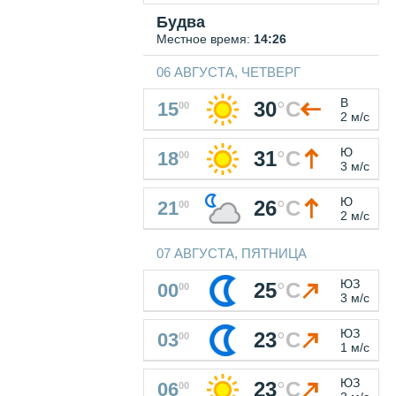
Будва
Местное время:
14:26
06 АВГУСТА, ЧЕТВЕРГ
В
30
°
C
15
00
2 м/с
Ю
31
°
C
18
00
3 м/с
Ю
26
°
C
21
00
2 м/с
07 АВГУСТА, ПЯТНИЦА
ЮЗ
25
°
C
00
00
3 м/с
ЮЗ
23
°
C
03
00
1 м/с
ЮЗ
23
°
C
06
00