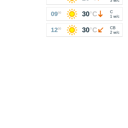
3 м/с
С
30
°
C
09
00
1 м/с
СВ
30
°
C
12
00
2 м/с