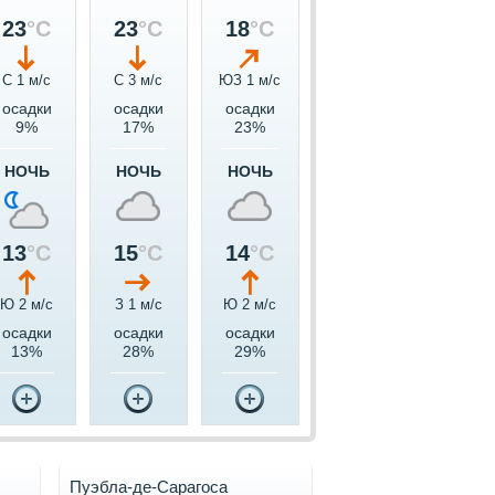
23
°C
23
°C
18
°C
С 1 м/c
С 3 м/c
ЮЗ 1 м/c
осадки
осадки
осадки
9%
17%
23%
НОЧЬ
НОЧЬ
НОЧЬ
13
°C
15
°C
14
°C
Ю 2 м/c
З 1 м/c
Ю 2 м/c
осадки
осадки
осадки
13%
28%
29%
Пуэбла-де-Сарагоса