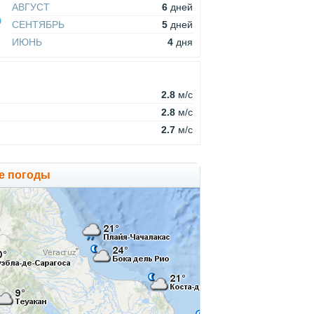
АВГУСТ
6
дней
СЕНТЯБРЬ
5
дней
ИЮНЬ
4
дня
2.8
м/c
2.8
м/c
2.7
м/c
те погоды