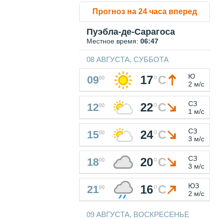
Прогноз на 24 часа вперед
Пуэбла-де-Сарагоса
Местное время:
06:47
08 АВГУСТА, СУББОТА
Ю
17
°
C
09
00
2 м/с
СЗ
22
°
C
12
00
1 м/с
СЗ
24
°
C
15
00
3 м/с
СЗ
20
°
C
18
00
3 м/с
ЮЗ
16
°
C
21
00
2 м/с
09 АВГУСТА, ВОСКРЕСЕНЬЕ