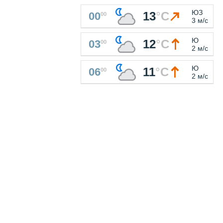
ЮЗ
13
°
C
00
00
3 м/с
Ю
12
°
C
03
00
2 м/с
Ю
11
°
C
06
00
2 м/с