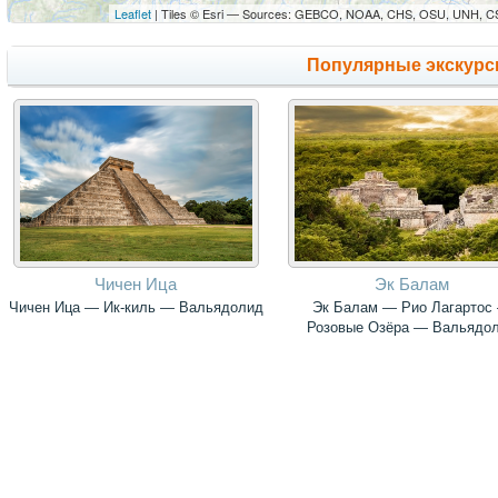
Leaflet
| Tiles © Esri — Sources: GEBCO, NOAA, CHS, OSU, UNH, CS
Популярные экскурс
Чичен Ица
Эк Балам
Чичен Ица — Ик-киль — Вальядолид
Эк Балам — Рио Лагартос
Розовые Озёра — Вальядо