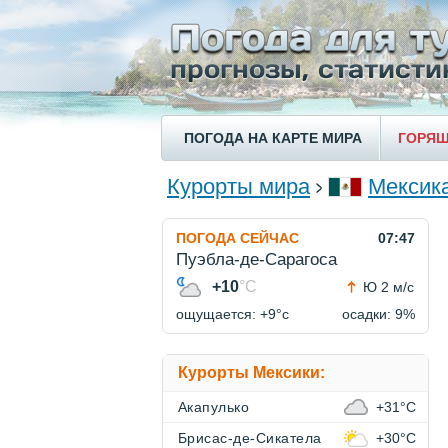
ПОГОДА НА КАРТЕ МИРА
ГОРЯЩ
Курорты мира
Мексик
ПОГОДА СЕЙЧАС
07:47
Пуэбла-де-Сарагоса
+10
°C
Ю 2 м/с
ощущается: +9°c
осадки: 9%
Курорты Мексики:
Акапулько
+31°C
Брисас-де-Сикатела
+30°C