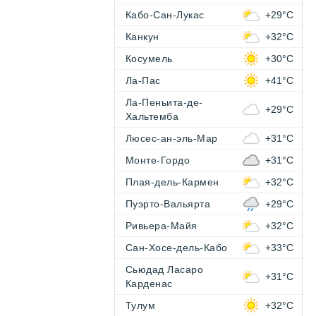
Кабо-Сан-Лукас
+29°C
Канкун
+32°C
Косумель
+30°C
Ла-Пас
+41°C
Ла-Пеньита-де-
+29°C
Хальтемба
Люсес-ан-эль-Мар
+31°C
Монте-Гордо
+31°C
Плая-дель-Кармен
+32°C
Пуэрто-Вальярта
+29°C
Ривьера-Майя
+32°C
Сан-Хосе-дель-Кабо
+33°C
Сьюдад Ласаро
+31°C
Карденас
Тулум
+32°C