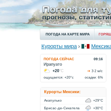
ПОГОДА НА КАРТЕ МИРА
ГОРЯЩ
Курорты мира
Мексик
ПОГОДА СЕЙЧАС
09:16
Ирапуато
+20
°C
З 2 м/с
ощущается: +20°c
осадки: 6%
Курорты Мексики:
Акапулько
+29°C
Брисас-де-Сикатела
+30°C