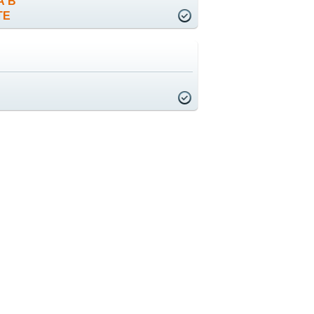
А В
ТЕ