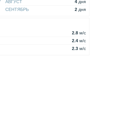
АВГУСТ
4
дня
СЕНТЯБРЬ
2
дня
2.8
м/c
2.4
м/c
2.3
м/c