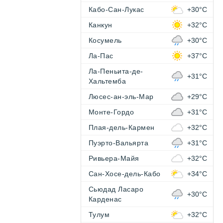
Кабо-Сан-Лукас
+30°C
Канкун
+32°C
Косумель
+30°C
Ла-Пас
+37°C
Ла-Пеньита-де-
+31°C
Хальтемба
Люсес-ан-эль-Мар
+29°C
Монте-Гордо
+31°C
Плая-дель-Кармен
+32°C
Пуэрто-Вальярта
+31°C
Ривьера-Майя
+32°C
Сан-Хосе-дель-Кабо
+34°C
Сьюдад Ласаро
+30°C
Карденас
Тулум
+32°C