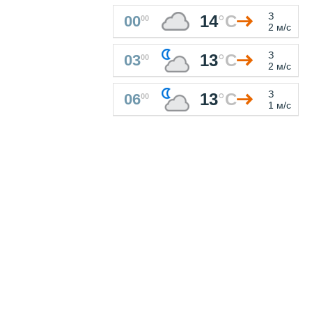
З
14
°
C
00
00
2 м/с
З
13
°
C
03
00
2 м/с
З
13
°
C
06
00
1 м/с