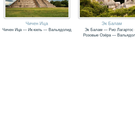
Чичен Ица
Эк Балам
Чичен Ица — Ик-киль — Вальядолид
Эк Балам — Рио Лагартос
Розовые Озёра — Вальядо