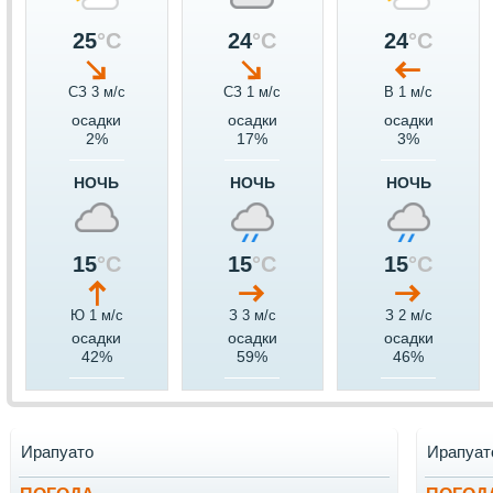
25
°C
24
°C
24
°C
СЗ 3 м/c
СЗ 1 м/c
В 1 м/c
осадки
осадки
осадки
2%
17%
3%
НОЧЬ
НОЧЬ
НОЧЬ
15
°C
15
°C
15
°C
Ю 1 м/c
З 3 м/c
З 2 м/c
осадки
осадки
осадки
42%
59%
46%
Ирапуато
Ирапуат