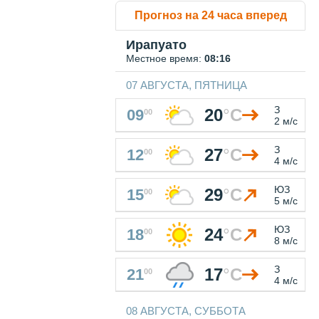
Прогноз на 24 часа вперед
Ирапуато
Местное время:
08:16
07 АВГУСТА, ПЯТНИЦА
З
20
°
C
09
00
2 м/с
З
27
°
C
12
00
4 м/с
ЮЗ
29
°
C
15
00
5 м/с
ЮЗ
24
°
C
18
00
8 м/с
З
17
°
C
21
00
4 м/с
08 АВГУСТА, СУББОТА