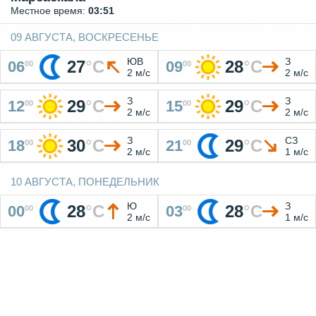
Местное время:
03:51
09 АВГУСТА, ВОСКРЕСЕНЬЕ
ЮВ
З
27
°
C
28
°
C
06
09
00
00
2 м/с
2 м/с
З
З
29
°
C
29
°
C
12
15
00
00
2 м/с
2 м/с
З
СЗ
30
°
C
29
°
C
18
21
00
00
2 м/с
1 м/с
10 АВГУСТА, ПОНЕДЕЛЬНИК
Ю
З
28
°
C
28
°
C
00
03
00
00
2 м/с
1 м/с