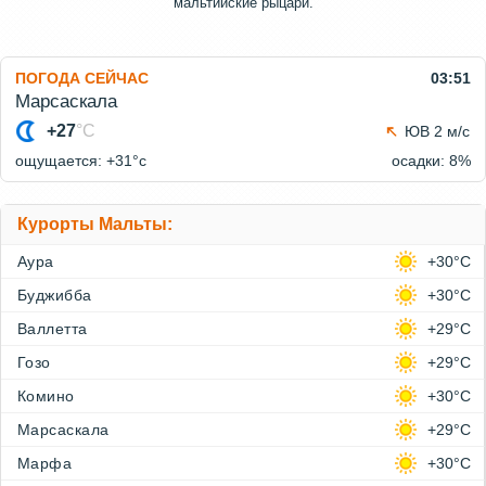
мальтийские рыцари.
ПОГОДА СЕЙЧАС
03:51
Марсаскала
+27
°C
ЮВ 2 м/с
ощущается: +31°c
осадки: 8%
Курорты Мальты:
Аура
+30°C
Буджибба
+30°C
Валлетта
+29°C
Гозо
+29°C
Комино
+30°C
Марсаскала
+29°C
Марфа
+30°C