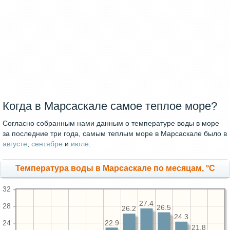
Когда в Марсаскале самое теплое море?
Согласно собранным нами данным о температуре воды в море
за последние три года, самым теплым море в Марсаскале было в
августе
,
сентябре
и
июле
.
Температура воды в Марсаскале по месяцам, °C
32
27.4
28
26.5
26.2
24.3
22.9
24
21.8