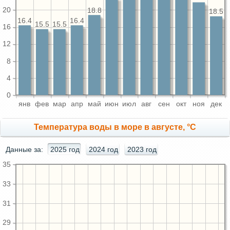
20
18.8
18.5
16.4
16.4
15.5
15.5
16
12
8
4
0
янв
фев
мар
апр
май
июн
июл
авг
сен
окт
ноя
дек
Температура воды в море в августе, °C
Данные за:
2025 год
2024 год
2023 год
35
33
31
29