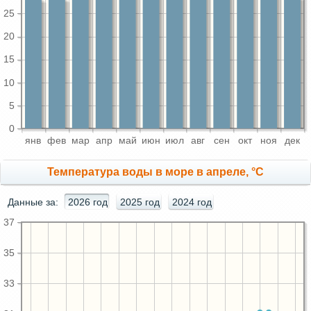
25
20
15
10
5
0
янв
фев
мар
апр
май
июн
июл
авг
сен
окт
ноя
дек
Температура воды в море в апреле, °C
Данные за:
2026 год
2025 год
2024 год
37
35
33