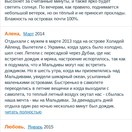
высохнет за считанные минуты, и также ярко будет
светить солнце. По вечерам, как правило, поднимается
небольшой ветерок, но он тёплый и не приносит прохлады.
Влажность на островах почти 100%.
Алена
,
Март
2014
Отдыхали с мужем в марте 2013 года на острове Холидей
Айленд. Вылетели с Украины, когда здесь было холодно,
шел снег. Летели с пересадкой через Дубаи, где нас
встретил дождик и мряка, настроение испортилось, так как
я подумала, что и Мальдивы могут нас встретить
дождиком. Но в шесть утра, когда мы приземлялись над
Мальдивами, увидели шикарный океан, усыпанный
маленькими островами. Быстренько в самолете
переоделись в летние вещички и когда выходили с
самолета, то теплый летный воздух окутал нас - сбылась
наша мечта - мы на Мальдивах. За двенадцать дней
отдыха один раз ночью несколько минут был дождик.
читать полностью
Любовь
,
Январь
2015