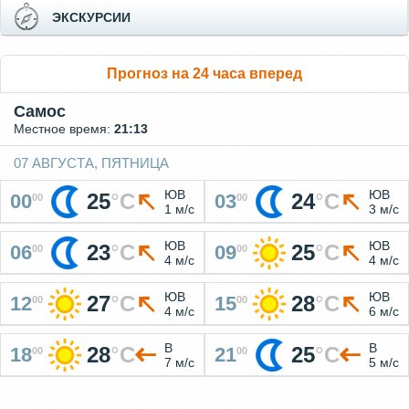
ЭКСКУРСИИ
Прогноз на 24 часа вперед
Самос
Местное время:
21:13
07 АВГУСТА, ПЯТНИЦА
ЮВ
ЮВ
25
°
C
24
°
C
00
03
00
00
1 м/с
3 м/с
ЮВ
ЮВ
23
°
C
25
°
C
06
09
00
00
4 м/с
4 м/с
ЮВ
ЮВ
27
°
C
28
°
C
12
15
00
00
4 м/с
6 м/с
В
В
28
°
C
25
°
C
18
21
00
00
7 м/с
5 м/с