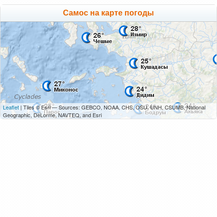
Самос на карте погоды
Leaflet
| Tiles © Esri — Sources: GEBCO, NOAA, CHS, OSU, UNH, CSUMB, National
Geographic, DeLorme, NAVTEQ, and Esri