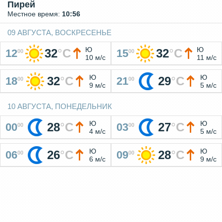
Пирей
Местное время:
10:56
09 АВГУСТА, ВОСКРЕСЕНЬЕ
Ю
Ю
32
°
C
32
°
C
12
15
00
00
10 м/с
11 м/с
Ю
Ю
32
°
C
29
°
C
18
21
00
00
9 м/с
5 м/с
10 АВГУСТА, ПОНЕДЕЛЬНИК
Ю
Ю
28
°
C
27
°
C
00
03
00
00
4 м/с
5 м/с
Ю
Ю
26
°
C
28
°
C
06
09
00
00
6 м/с
9 м/с