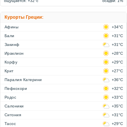
ощущается: +32°c
осадки: 1%
Курорты Греции:
Афины
+34°C
Бали
+31°C
Закинф
+31°C
Ираклион
+28°C
Корфу
+29°C
Крит
+27°C
Паралия Катерини
+36°C
Пефкохори
+32°C
Родос
+33°C
Салоники
+35°C
Ситония
+31°C
Тасос
+29°C