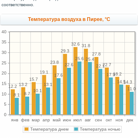
соответственно.
Температура воздуха в Пирее, °C
40
35
32.6
31.8
29.3
30
27.8
25.6
25.4
23.8
25
22.7
22.6
22.1
19.1
20
18.2
17.9
17.6
15.7
14.5
14.3
15
13.2
13.1
12.2
11.0
10.1
8.7
10
8.1
5
0
янв
фев
мар
апр
май
июн
июл
авг
сен
окт
ноя
дек
Температура днем
Температура ночью