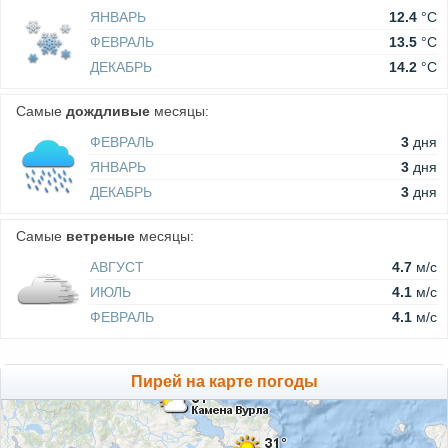
ЯНВАРЬ
12.4
°C
ФЕВРАЛЬ
13.5
°C
ДЕКАБРЬ
14.2
°C
Самые
дождливые
месяцы:
ФЕВРАЛЬ
3
дня
ЯНВАРЬ
3
дня
ДЕКАБРЬ
3
дня
Самые
ветреные
месяцы:
АВГУСТ
4.7
м/c
ИЮЛЬ
4.1
м/c
ФЕВРАЛЬ
4.1
м/c
Пирей на карте погоды