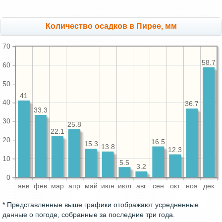
Количество осадков в Пирее, мм
70
58.7
60
50
41
40
36.7
33.3
30
25.8
22.1
20
16.5
15.3
13.8
12.3
10
5.5
3.2
0
янв
фев
мар
апр
май
июн
июл
авг
сен
окт
ноя
дек
* Представленные выше графики отображают усредненные
данные о погоде, собранные за последние три года.