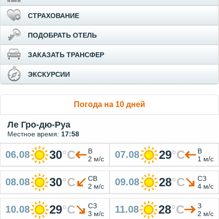
СТРАХОВАНИЕ
ПОДОБРАТЬ ОТЕЛЬ
ЗАКАЗАТЬ ТРАНСФЕР
ЭКСКУРСИИ
Погода на 10 дней
Ле Гро-дю-Руа
Местное время:
17:58
В
В
30
°
C
29
°
C
06.08
07.08
2 м/с
1 м/с
СВ
СЗ
30
°
C
28
°
C
08.08
09.08
2 м/с
4 м/с
СЗ
З
29
°
C
28
°
C
10.08
11.08
3 м/с
2 м/с