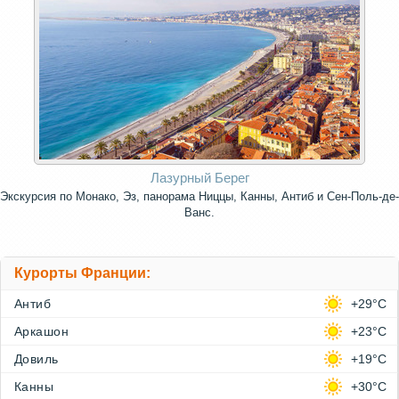
Лазурный Берег
Экскурсия по Монако, Эз, панорама Ниццы, Канны, Антиб и Сен-Поль-де-
Ванс.
Курорты Франции:
Антиб
+29°C
Аркашон
+23°C
Довиль
+19°C
Канны
+30°C