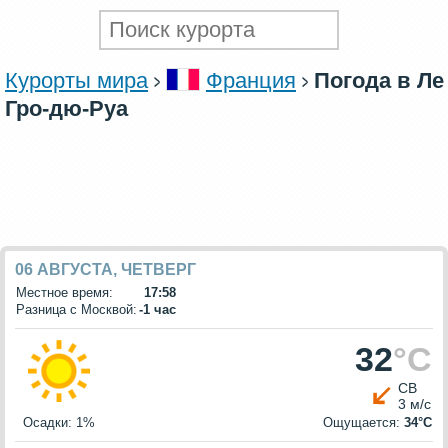
Курорты мира
Франция
Погода в Ле
Гро-дю-Руа
06 АВГУСТА, ЧЕТВЕРГ
Местное время:
17:58
Разница с Москвой:
-1 час
32
°C
СВ
3 м/с
Осадки: 1%
Ощущается:
34°C