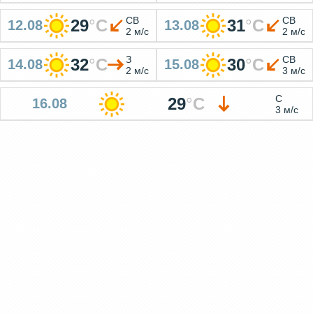
СВ
СВ
29
°
C
31
°
C
12.08
13.08
2 м/с
2 м/с
З
СВ
32
°
C
30
°
C
14.08
15.08
2 м/с
3 м/с
С
29
°
C
16.08
3 м/с