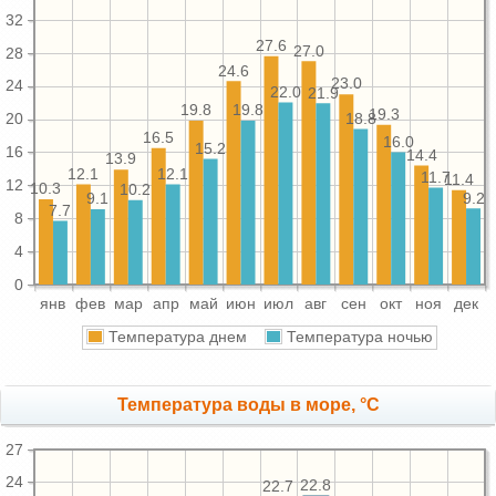
32
27.6
27.0
28
24.6
23.0
24
22.0
21.9
19.8
19.8
19.3
18.8
20
16.5
16.0
15.2
16
14.4
13.9
12.1
12.1
11.7
11.4
12
10.3
10.2
9.2
9.1
7.7
8
4
0
янв
фев
мар
апр
май
июн
июл
авг
сен
окт
ноя
дек
Температура днем
Температура ночью
Температура воды в море, °C
27
24
22.8
22.7