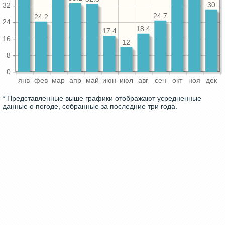
30
32
24.7
24.2
24
18.4
17.4
16
12
8
0
янв
фев
мар
апр
май
июн
июл
авг
сен
окт
ноя
дек
* Представленные выше графики отображают усредненные
данные о погоде, собранные за последние три года.