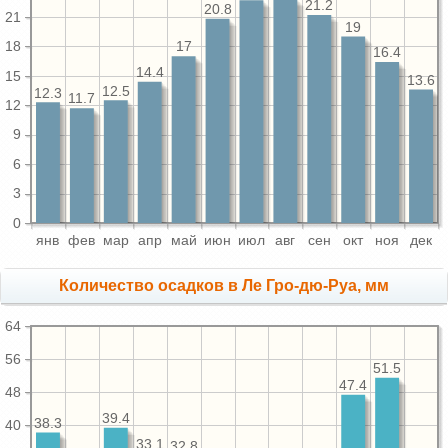
21.2
20.8
21
19
18
17
16.4
14.4
15
13.6
12.5
12.3
11.7
12
9
6
3
0
янв
фев
мар
апр
май
июн
июл
авг
сен
окт
ноя
дек
Количество осадков в Ле Гро-дю-Руа, мм
64
56
51.5
47.4
48
39.4
38.3
40
33.1
32.8