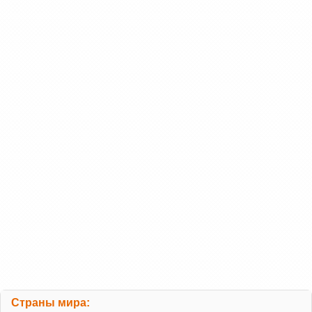
Страны мира: