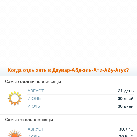
Когда отдыхать в Даувар-Абд-эль-Ати-Абу-Агуз?
Самые
солнечные
месяцы:
АВГУСТ
31
день
ИЮНЬ
30
дней
ИЮЛЬ
30
дней
Самые
теплые
месяцы:
АВГУСТ
30.7
°C
ИЮЛЬ
30.5
°C