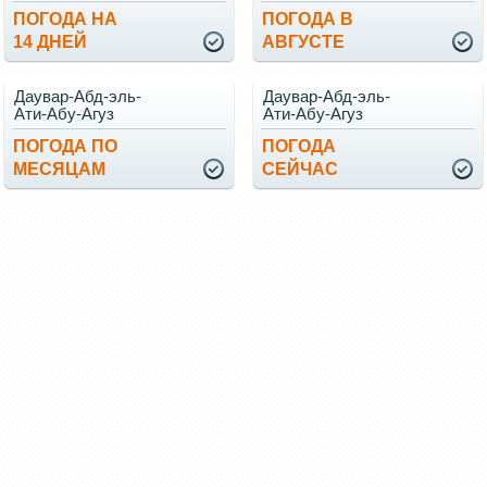
ПОГОДА НА
ПОГОДА В
14 ДНЕЙ
АВГУСТЕ
Даувар-Абд-эль-
Даувар-Абд-эль-
Ати-Абу-Агуз
Ати-Абу-Агуз
ПОГОДА ПО
ПОГОДА
МЕСЯЦАМ
СЕЙЧАС