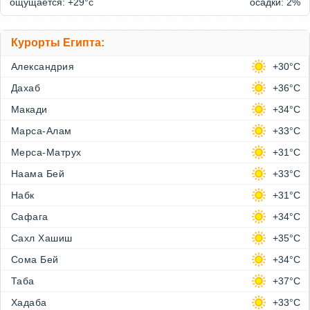
ощущается: +29°c
осадки: 2%
Курорты Египта:
Александрия
+30°C
Дахаб
+36°C
Макади
+34°C
Марса-Алам
+33°C
Мерса-Матрух
+31°C
Наама Бей
+33°C
Набк
+31°C
Сафага
+34°C
Сахл Хашиш
+35°C
Сома Бей
+34°C
Таба
+37°C
Хадаба
+33°C