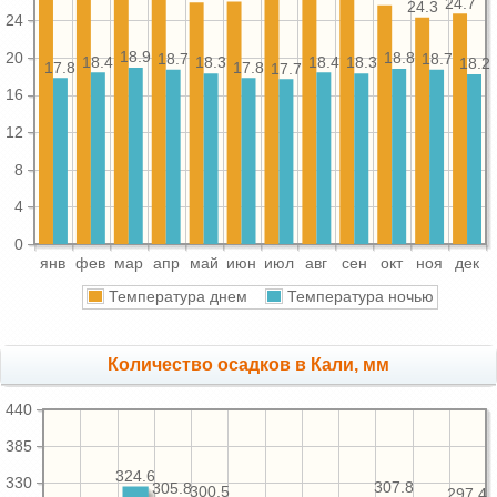
24.7
24.3
24
18.9
20
18.8
18.7
18.7
18.4
18.4
18.3
18.3
18.2
17.8
17.8
17.7
16
12
8
4
0
янв
фев
мар
апр
май
июн
июл
авг
сен
окт
ноя
дек
Температура днем
Температура ночью
Количество осадков в Кали, мм
440
385
324.6
330
307.8
305.8
300.5
297.4