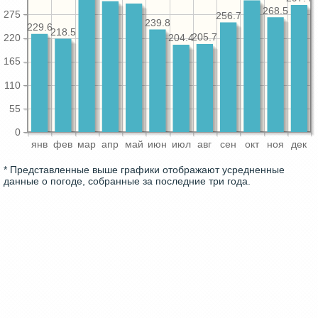
268.5
275
256.7
239.8
229.6
218.5
205.7
204.4
220
165
110
55
0
янв
фев
мар
апр
май
июн
июл
авг
сен
окт
ноя
дек
* Представленные выше графики отображают усредненные
данные о погоде, собранные за последние три года.