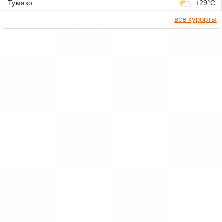
Тумако
+29°C
все курорты