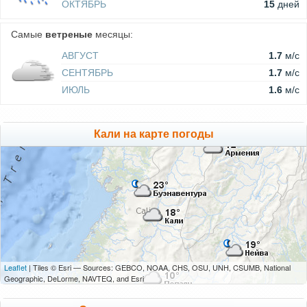
ОКТЯБРЬ
15
дней
Самые
ветреные
месяцы:
АВГУСТ
1.7
м/c
СЕНТЯБРЬ
1.7
м/c
ИЮЛЬ
1.6
м/c
Кали на карте погоды
Leaflet
| Tiles © Esri — Sources: GEBCO, NOAA, CHS, OSU, UNH, CSUMB, National
Geographic, DeLorme, NAVTEQ, and Esri