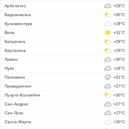
Арболетес
+28°C
Барранкилья
+30°C
Буэнавентура
+28°C
Вела
+31°C
Капургана
+29°C
Картахена
+29°C
Лимон
+30°C
Нуки
+28°C
Паломино
+31°C
Провиденсия
+27°C
Пуэрто-Коломбия
+30°C
Сан-Андрес
+27°C
Сан-Луис
+27°C
Санта-Марта
+30°C