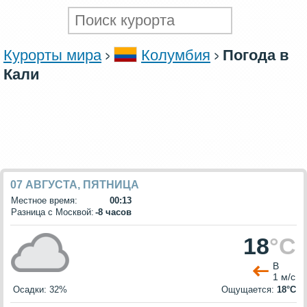
Курорты мира
Колумбия
Погода в
Кали
07 АВГУСТА, ПЯТНИЦА
Местное время:
00:13
Разница с Москвой:
-8 часов
18
°C
В
1 м/с
Осадки: 32%
Ощущается:
18°C