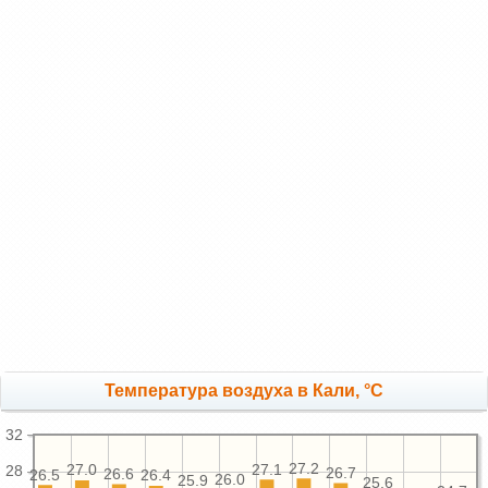
Температура воздуха в Кали, °C
32
27.2
27.1
27.0
28
26.7
26.6
26.5
26.4
26.0
25.9
25.6