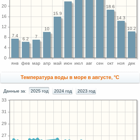
20
18.6
15.9
16
14.3
12
10.2
10
7.4
7
8
6.2
4
0
янв
фев
мар
апр
май
июн
июл
авг
сен
окт
ноя
дек
Температура воды в море в августе, °C
Данные за:
2025 год
2024 год
2023 год
33
31
29
27