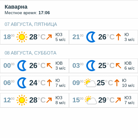
Каварна
Местное время:
17:06
07 АВГУСТА, ПЯТНИЦА
ЮЗ
Ю
28
°
C
26
°
C
18
21
00
00
5 м/с
3 м/с
08 АВГУСТА, СУББОТА
ЮВ
ЮВ
26
°
C
25
°
C
00
03
00
00
3 м/с
6 м/с
Ю
Ю
24
°
C
25
°
C
06
09
00
00
7 м/с
10 м/с
ЮЗ
ЮЗ
28
°
C
29
°
C
12
15
00
00
8 м/с
7 м/с