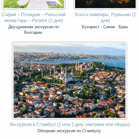
София – Пловдив – Рильский
Боги и вампиры, Румыния (2
монастирь – Рупите (2 дня)
дня)
Двухдневная экскурсия по
Бухарест - Синая - Бран.
Болгарии.
Экскурсия в Стамбул (1 или 2 дня, завтраки или обеды)
Обзoрная экскурсия по Стамбулу.