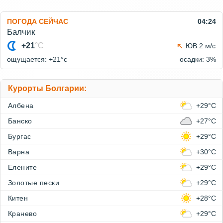
ПОГОДА СЕЙЧАС
04:24
Балчик
+21
°C
ЮВ 2 м/с
ощущается: +21°c
осадки: 3%
Курорты Болгарии:
Албена
+29°C
Банско
+27°C
Бургас
+29°C
Варна
+30°C
Елените
+29°C
Золотые пески
+29°C
Китен
+28°C
Кранево
+29°C