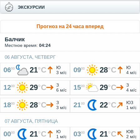
ЭКСКУРСИИ
Прогноз на 24 часа вперед
Балчик
Местное время:
04:24
06 АВГУСТА, ЧЕТВЕРГ
Ю
Ю
21
°
C
28
°
C
06
09
00
00
3 м/с
4 м/с
З
З
29
°
C
29
°
C
12
15
00
00
6 м/с
4 м/с
З
ЮЗ
28
°
C
22
°
C
18
21
00
00
3 м/с
1 м/с
07 АВГУСТА, ПЯТНИЦА
Ю
ЮВ
21
°
C
21
°
C
00
03
00
00
1 м/с
2 м/с