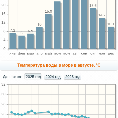
20
18.6
15.9
16
14.2
12
10.1
10
7.2
6.9
8
6
4
0
янв
фев
мар
апр
май
июн
июл
авг
сен
окт
ноя
дек
Температура воды в море в августе, °C
Данные за:
2025 год
2024 год
2023 год
32
30
28
26